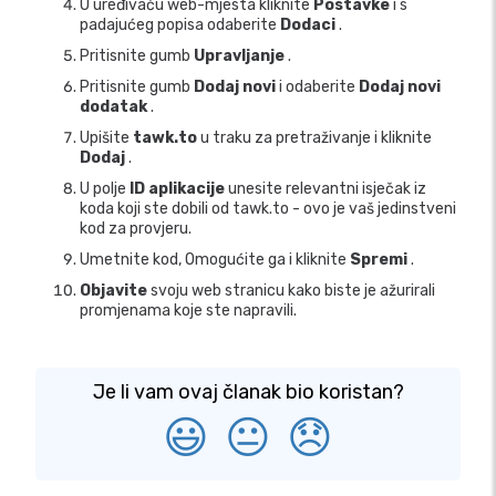
U uređivaču web-mjesta kliknite
Postavke
i s
padajućeg popisa odaberite
Dodaci
.
Pritisnite gumb
Upravljanje
.
Pritisnite gumb
Dodaj novi
i odaberite
Dodaj novi
dodatak
.
Upišite
tawk.to
u traku za pretraživanje i kliknite
Dodaj
.
U polje
ID aplikacije
unesite relevantni isječak iz
koda koji ste dobili od tawk.to - ovo je vaš jedinstveni
kod za provjeru.
Umetnite kod, Omogućite ga i kliknite
Spremi
.
Objavite
svoju web stranicu kako biste je ažurirali
promjenama koje ste napravili.
Je li vam ovaj članak bio koristan?
😃
😐
😞