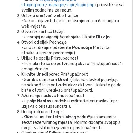
staging.com/manager/login/login.php
i prijavite se sa
svojim podacima za račun.
Uđite u uređivač web stranice
• Nakon prijave bit ćete preusmjereni na čarobnjaka
web-mjesta.
Otvorite karticu Dizajn
• U gornjoj navigaciji čarobnjaka kliknite
Dizajn
.
Otvori odjeljak Podnožje
• Unutar dizajna odaberite
Podnožje
(četvrta
stavka u lijevom podmeniju).
Uključite opciju Pristupačnost
• Pomaknite se do potvrdnog okvira "Pristupačnost" i
omogućite ga.
Kliknite
Uredi
pored Pristupačnost
• Gumb s oznakom
Uredi
(ili ikona olovke) pojavljuje
se nakon što je potvrdni okvir aktivan - kliknite ga da
biste otvorili uređivač pristupačnosti.
Ažuriranje naslova Pristupačnost
• U polje
Naslov
urednika upišite željeni naslov (npr.
„Izjava o pristupačnosti“).
Dodajte ili uredite opis
• Kliknite unutar tekstualnog područja i zamijenite
tekst rezerviranog mjesta "Molimo dodajte svoj opis
ovdje" vlastitom izjavom o pristupačnosti.