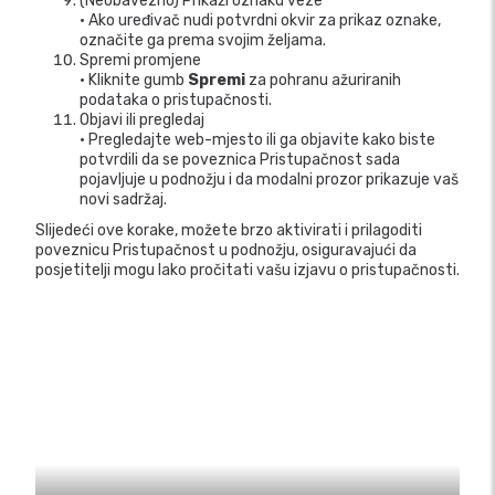
(Neobavezno) Prikaži oznaku veze
• Ako uređivač nudi potvrdni okvir za prikaz oznake,
označite ga prema svojim željama.
Spremi promjene
• Kliknite gumb
Spremi
za pohranu ažuriranih
podataka o pristupačnosti.
Objavi ili pregledaj
• Pregledajte web-mjesto ili ga objavite kako biste
potvrdili da se poveznica Pristupačnost sada
pojavljuje u podnožju i da modalni prozor prikazuje vaš
novi sadržaj.
Slijedeći ove korake, možete brzo aktivirati i prilagoditi
poveznicu Pristupačnost u podnožju, osiguravajući da
posjetitelji mogu lako pročitati vašu izjavu o pristupačnosti.