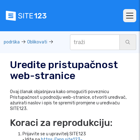
podrška
Oblikovati
Uredite pristupačnost
web-stranice
Ovaj članak objašnjava kako omogućiti poveznicu
Pristupačnost u podnožju web-stranice, otvoriti uređivač,
ažurirati naslov i opis te spremiti promjene u uređivaču
SITE123.
Koraci za reprodukciju:
Prijavite se u upravitelj SITE123
• Idite na
https://app.site123-