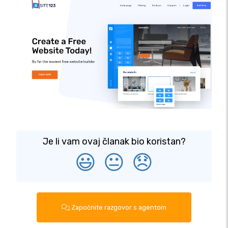
Je li vam ovaj članak bio koristan?
😃
😐
😞
Započnite razgovor s agentom