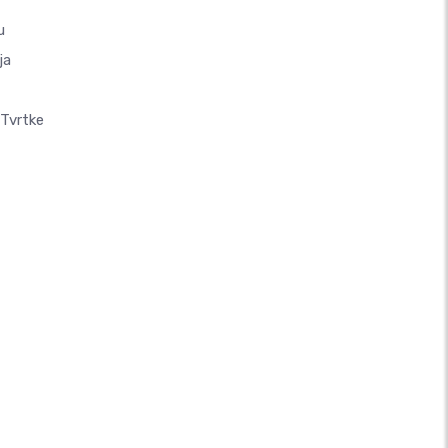
u
ja
 Tvrtke