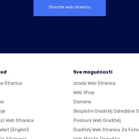
Stvorite web stranicu
vod
Sve mogućnosti
a Stranica
Izrada Web Stranica
Web Shop
ke
Domene
ije
Besplatni Graditelj Odredišne 
šci Web Stranica
Poslovni Web Graditelj
arket
(English)
Graditelj Web Stranica Za Fotog