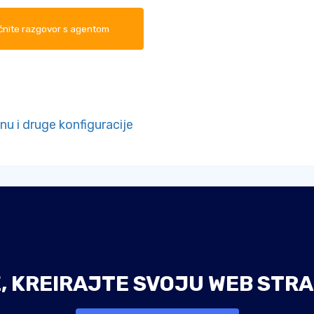
nite razgovor s agentom
u i druge konfiguracije
E, KREIRAJTE SVOJU WEB STRA