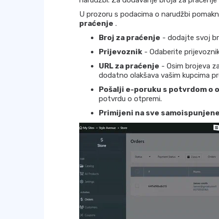
narudžbi. Za dodavanje broja za praćenje k
U prozoru s podacima o narudžbi pomaknit
praćenje
.
Broj za praćenje
- dodajte svoj br
Prijevoznik
- Odaberite prijevozni
URL za praćenje
- Osim brojeva za
dodatno olakšava vašim kupcima pro
Pošalji e-poruku s potvrdom o 
potvrdu o otpremi.
Primijeni na sve samoispunjene