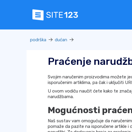
podrška
dućan
Praćenje narudžb
Svojim naručenim proizvodima možete jed
isporučenim artiklima, pa čak i uključiti U
U ovom vodiču naučit ćete kako te značajk
narudžbama.
Mogućnosti praćen
Naš sustav vam omogućuje da naručenim 
pomaže da pazite na isporučene artikle i