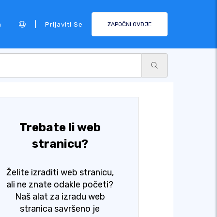
|
a
Prijaviti Se
ZAPOČNI OVDJE
Trebate li web
stranicu?
Želite izraditi web stranicu,
ali ne znate odakle početi?
Naš alat za izradu web
stranica savršeno je