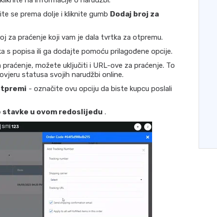
liknite na informacije o narudžbi.
e se prema dolje i kliknite gumb
Dodaj broj za
oj za praćenje koji vam je dala tvrtka za otpremu.
ka s popisa ili ga dodajte pomoću prilagođene opcije.
 praćenje, možete uključiti i URL-ove za praćenje. To
vjeru statusa svojih narudžbi online.
otpremi
- označite ovu opciju da biste kupcu poslali
 stavke u ovom redoslijedu
.