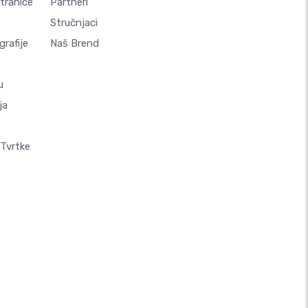
Stranice
Partneri
Stručnjaci
rafije
Naš Brend
u
ja
 Tvrtke