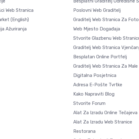
ije
Besplatni Graditelj Odredišne 
šci Web Stranica
Poslovni Web Graditelj
arket
(English)
Graditelj Web Stranica Za Fotog
ja Ažuriranja
Web Mjesto Događaja
Stvorite Glazbenu Web Stranic
Graditelj Web Stranica Vjenčan
Besplatan Online Portfelj
Graditelj Web Stranica Za Male
Digitalna Posjetnica
Adresa E-Pošte Tvrtke
Kako Napraviti Blog
Stvorite Forum
Alat Za Izradu Online Tečajeva
Alat Za Izradu Web Stranice
Restorana