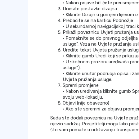
• Nakon prijave bit ćete preusmjere
Unesite postavke dizajna
• Kliknite Dizajn u gornjem lijevom i
Prebacite se na karticu Podnožje
• U sekundarnoj navigacijskoj traci 
Prikaži poveznicu Uvjeti pružanja u
• Pomaknite se do pravnog odjeljka 
usluge". Veza na Uvjete pružanja us
Uredite tekst Uvjeta pružanja uslug
• Kliknite gumb Uredi koji se prikazu
• U skočnom prozoru uređivača promi
usluge“).
• Kliknite unutar područja opisa i z
Uvjeta pružanja usluge.
Spremi promjene
• Nakon uređivanja kliknite gumb Spr
svoju web-lokaciju.
Objavi (nije obavezno)
• Ako ste spremni za objavu promjena,
Sada ste dodali poveznicu na Uvjete pruža
njezin sadržaj. Posjetitelji mogu lako pris
što vam pomaže u održavanju transparent