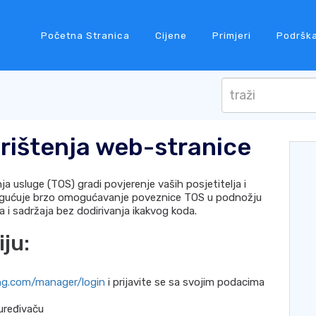
Početna Stranica
Cijene
Primjeri
Podršk
orištenja web-stranice
ja usluge (TOS) gradi povjerenje vaših posjetitelja i
mogućuje brzo omogućavanje poveznice TOS u podnožju
 i sadržaja bez dodirivanja ikakvog koda.
ju:
ing.com/manager/login
i prijavite se sa svojim podacima
uređivaču