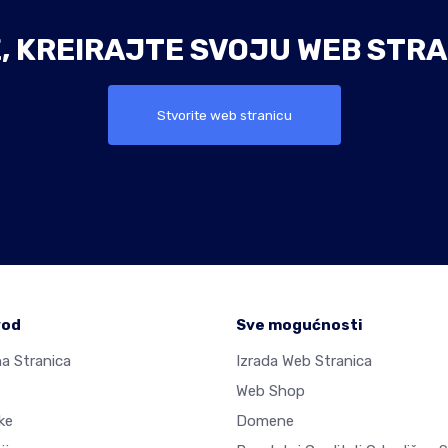
E, KREIRAJTE SVOJU WEB STRA
Stvorite web stranicu
vod
Sve mogućnosti
a Stranica
Izrada Web Stranica
Web Shop
ke
Domene