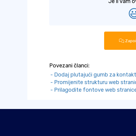
Je li vam o

Započ
Povezani članci:
- Dodaj plutajući gumb za kontak
- Promijenite strukturu web strani
- Prilagodite fontove web stranic