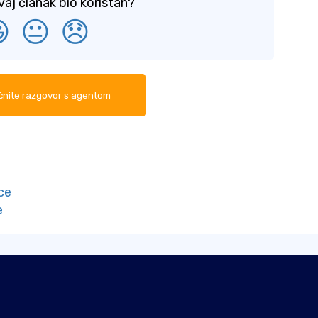
vaj članak bio koristan?

😐
😞
nite razgovor s agentom
t
ce
e