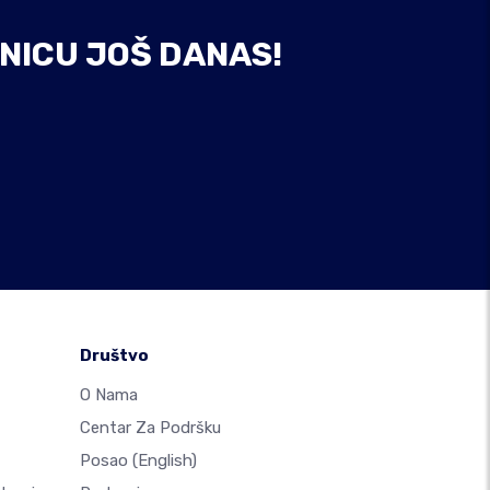
NICU JOŠ DANAS!
Društvo
O Nama
Centar Za Podršku
Posao
(English)