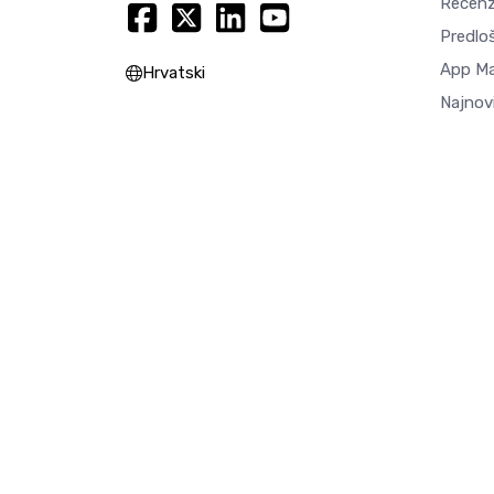
Recenz
Predlo
App M
Hrvatski
Najnovi