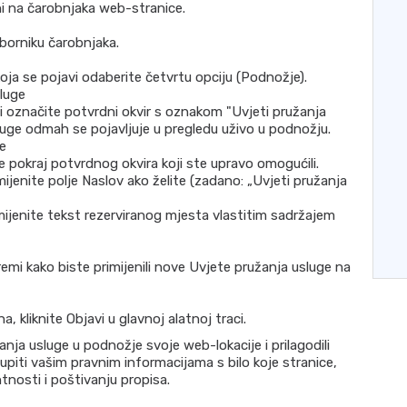
ni na čarobnjaka web-stranice.
zborniku čarobnjaka.
koja se pojavi odaberite četvrtu opciju (Podnožje).
sluge
i označite potvrdni okvir s oznakom "Uvjeti pružanja
luge odmah se pojavljuje u pregledu uživo u podnožju.
e
je pokraj potvrdnog okvira koji ste upravo omogućili.
jenite polje Naslov ako želite (zadano: „Uvjeti pružanja
amijenite tekst rezerviranog mjesta vlastitim sadržajem
emi kako biste primijenili nove Uvjete pružanja usluge na
 kliknite Objavi u glavnoj alatnoj traci.
nja usluge u podnožje svoje web-lokacije i prilagodili
tupiti vašim pravnim informacijama s bilo koje stranice,
nosti i poštivanju propisa.