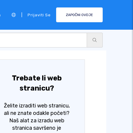
|
a
Prijaviti Se
ZAPOČNI OVDJE
Trebate li web
stranicu?
Želite izraditi web stranicu,
ali ne znate odakle početi?
Naš alat za izradu web
stranica savršeno je