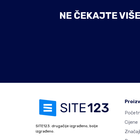
NE ČEKAJTE VIŠ
Proiz
Početn
Cijene
SITE123: drugačije izgrađeno, bolje
Značaj
izgrađeno.