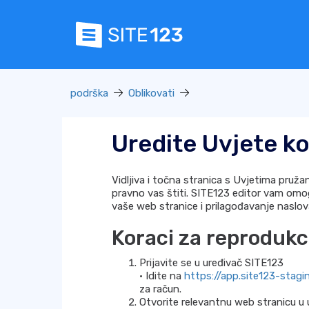
podrška
Oblikovati
Uredite Uvjete k
Vidljiva i točna stranica s Uvjetima pružan
pravno vas štiti. SITE123 editor vam o
vaše web stranice i prilagođavanje naslova
Koraci za reprodukci
Prijavite se u uređivač SITE123
• Idite na
https://app.site123-stag
za račun.
Otvorite relevantnu web stranicu u 