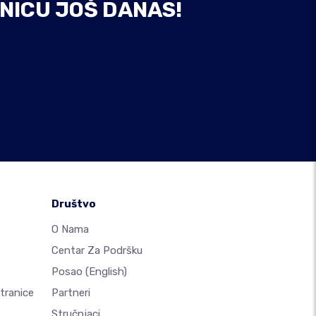
NICU JOŠ DANAS!
Društvo
O Nama
Centar Za Podršku
Posao
(English)
Stranice
Partneri
Stručnjaci