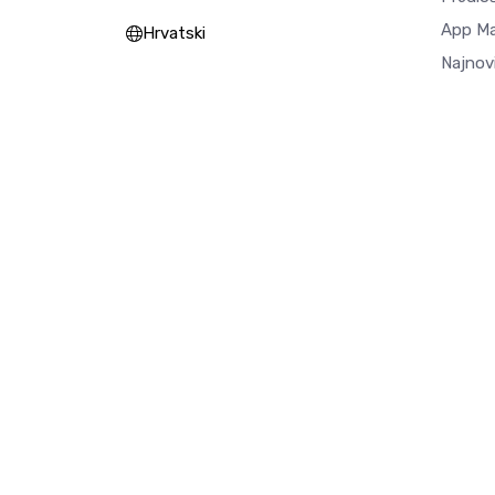
App M
Hrvatski
Najnovi