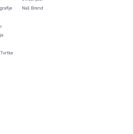
rafije
Naš Brend
u
ja
 Tvrtke