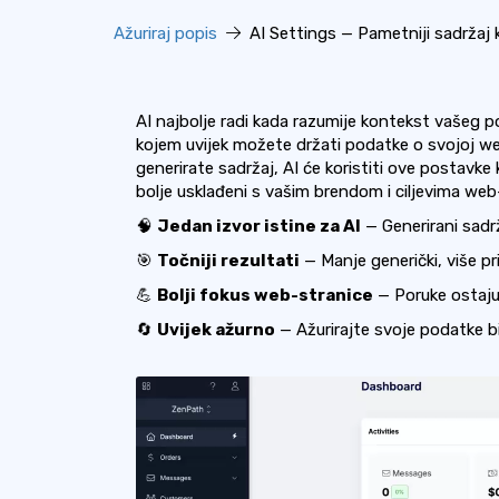
Ažuriraj popis
AI Settings — Pametniji sadržaj 
AI najbolje radi kada razumije kontekst vašeg 
kojem uvijek možete držati podatke o svojoj we
generirate sadržaj, AI će koristiti ove postavke ka
bolje usklađeni s vašim brendom i ciljevima web
🧠
Jedan izvor istine za AI
— Generirani sadr
🎯
Točniji rezultati
— Manje generički, više pr
💪
Bolji fokus web-stranice
— Poruke ostaju 
🔄
Uvijek ažurno
— Ažurirajte svoje podatke b