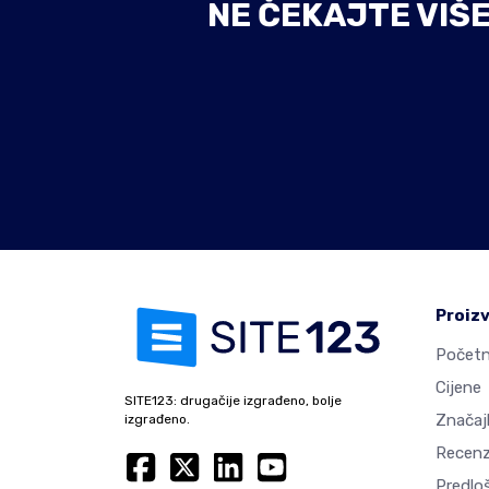
NE ČEKAJTE VIŠ
Proiz
Početn
Cijene
SITE123: drugačije izgrađeno, bolje
Značaj
izgrađeno.
Recenz
Predlo