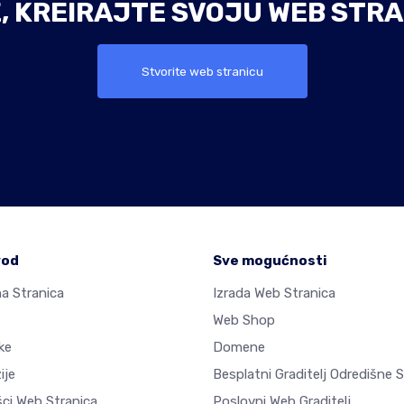
E, KREIRAJTE SVOJU WEB STRA
Stvorite web stranicu
vod
Sve mogućnosti
a Stranica
Izrada Web Stranica
Web Shop
ke
Domene
ije
Besplatni Graditelj Odredišne 
šci Web Stranica
Poslovni Web Graditelj