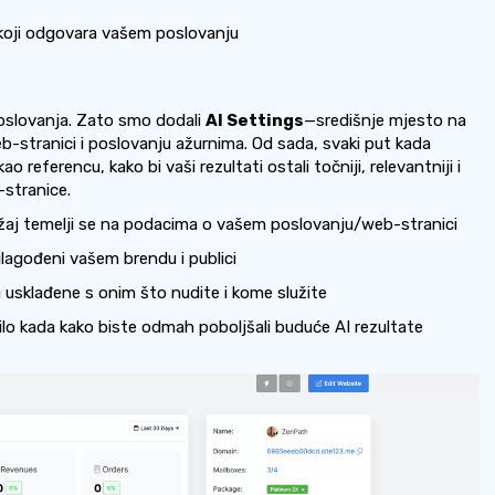
koji odgovara vašem poslovanju
poslovanja. Zato smo dodali
AI Settings
—središnje mjesto na
b-stranici i poslovanju ažurnima. Od sada, svaki put kada
o referencu, kako bi vaši rezultati ostali točniji, relevantniji i
-stranice.
žaj temelji se na podacima o vašem poslovanju/web-stranici
ilagođeni vašem brendu i publici
usklađene s onim što nudite i kome služite
ilo kada kako biste odmah poboljšali buduće AI rezultate