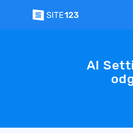
AI Sett
odg