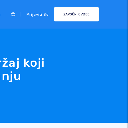
|
a
Prijaviti Se
ZAPOČNI OVDJE
žaj koji
anju