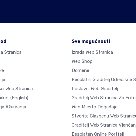
vod
Sve mogućnosti
a Stranica
Izrada Web Stranica
Web Shop
ke
Domene
ije
Besplatni Graditelj Odredišne 
šci Web Stranica
Poslovni Web Graditelj
arket
(English)
Graditelj Web Stranica Za Fotog
ja Ažuriranja
Web Mjesto Događaja
Stvorite Glazbenu Web Stranic
Graditelj Web Stranica Vjenčan
Besplatan Online Portfelj