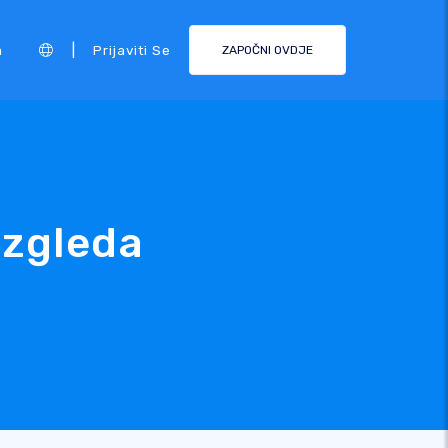
|
a
Prijaviti Se
ZAPOČNI OVDJE
izgleda