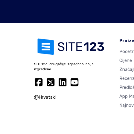
Proiz
Početn
Cijene
SITE123: drugačije izgrađeno, bolje
Značaj
izgrađeno.
Recenz
Predlo
App M
Hrvatski
Najnovi