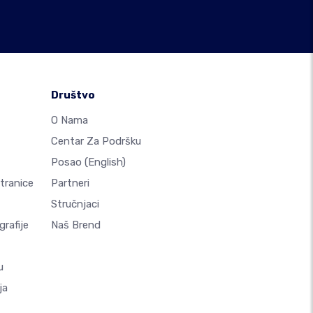
Društvo
O Nama
Centar Za Podršku
Posao
(English)
Stranice
Partneri
Stručnjaci
rafije
Naš Brend
u
ja