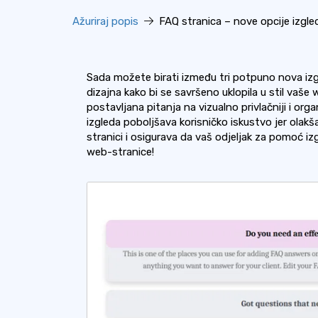
Ažuriraj popis
FAQ stranica – nove opcije izgle
Sada možete birati između tri potpuno nova iz
dizajna kako bi se savršeno uklopila u stil va
postavljana pitanja na vizualno privlačniji i org
izgleda poboljšava korisničko iskustvo jer olak
stranici i osigurava da vaš odjeljak za pomoć i
web-stranice!