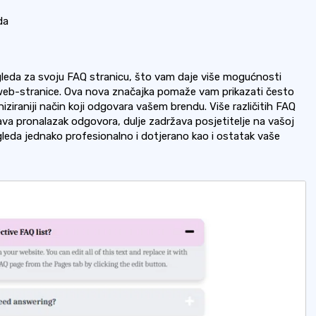
da
gleda za svoju FAQ stranicu, što vam daje više mogućnosti
še web-stranice. Ova nova značajka pomaže vam prikazati često
aniziraniji način koji odgovara vašem brendu. Više različitih FAQ
šava pronalazak odgovora, dulje zadržava posjetitelje na vašoj
zgleda jednako profesionalno i dotjerano kao i ostatak vaše