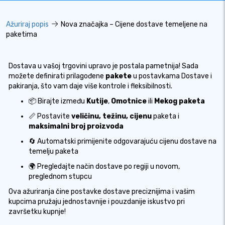
Ažuriraj popis
Nova značajka – Cijene dostave temeljene na
paketima
Dostava u vašoj trgovini upravo je postala pametnija! Sada
možete definirati prilagođene
pakete
u postavkama Dostave i
pakiranja, što vam daje više kontrole i fleksibilnosti.
📦 Birajte između
Kutije
,
Omotnice
ili
Mekog paketa
📏 Postavite
veličinu, težinu, cijenu
paketa i
maksimalni broj proizvoda
🔄 Automatski primijenite odgovarajuću cijenu dostave na
temelju paketa
🌍 Pregledajte način dostave po regiji u novom,
preglednom stupcu
Ova ažuriranja čine postavke dostave preciznijima i vašim
kupcima pružaju jednostavnije i pouzdanije iskustvo pri
završetku kupnje!