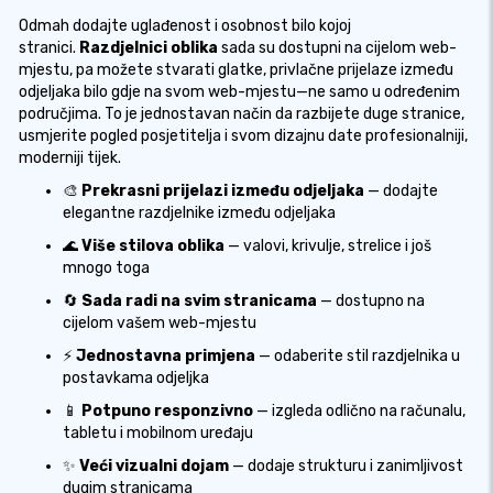
Odmah dodajte uglađenost i osobnost bilo kojoj
stranici.
Razdjelnici oblika
sada su dostupni na cijelom web-
mjestu, pa možete stvarati glatke, privlačne prijelaze između
odjeljaka bilo gdje na svom web-mjestu—ne samo u određenim
područjima. To je jednostavan način da razbijete duge stranice,
usmjerite pogled posjetitelja i svom dizajnu date profesionalniji,
moderniji tijek.
🎨
Prekrasni prijelazi između odjeljaka
— dodajte
elegantne razdjelnike između odjeljaka
🌊
Više stilova oblika
— valovi, krivulje, strelice i još
mnogo toga
🔄
Sada radi na svim stranicama
— dostupno na
cijelom vašem web-mjestu
⚡
Jednostavna primjena
— odaberite stil razdjelnika u
postavkama odjeljka
📱
Potpuno responzivno
— izgleda odlično na računalu,
tabletu i mobilnom uređaju
✨
Veći vizualni dojam
— dodaje strukturu i zanimljivost
dugim stranicama