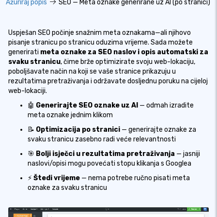
Ažuriraj popis
SEO — Meta oznake generirane uz AI (po stranici)
Uspješan SEO počinje snažnim meta oznakama—ali njihovo
pisanje stranicu po stranicu oduzima vrijeme. Sada možete
generirati
meta oznake za SEO naslov i opis automatski za
svaku stranicu
, čime brže optimizirate svoju web-lokaciju,
poboljšavate način na koji se vaše stranice prikazuju u
rezultatima pretraživanja i održavate dosljednu poruku na cijeloj
web-lokaciji.
🤖
Generirajte SEO oznake uz AI
— odmah izradite
meta oznake jednim klikom
📝
Optimizacija po stranici
— generirajte oznake za
svaku stranicu zasebno radi veće relevantnosti
🎯
Bolji isječci u rezultatima pretraživanja
— jasniji
naslovi/opisi mogu povećati stopu klikanja s Googlea
⚡
Štedi vrijeme
— nema potrebe ručno pisati meta
oznake za svaku stranicu