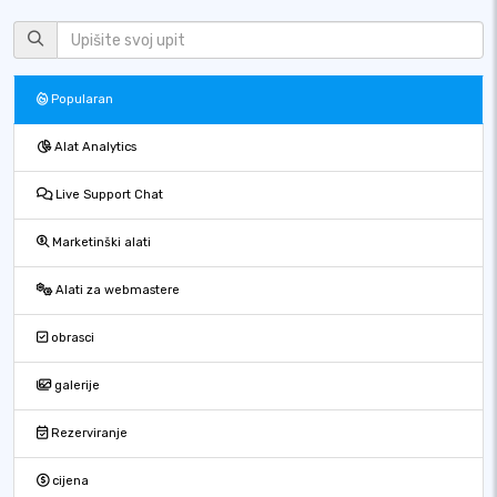
Popularan
Alat Analytics
Live Support Chat
Marketinški alati
Alati za webmastere
obrasci
galerije
Rezerviranje
cijena