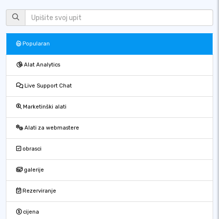
Popularan
Alat Analytics
Live Support Chat
Marketinški alati
Alati za webmastere
obrasci
galerije
Rezerviranje
cijena