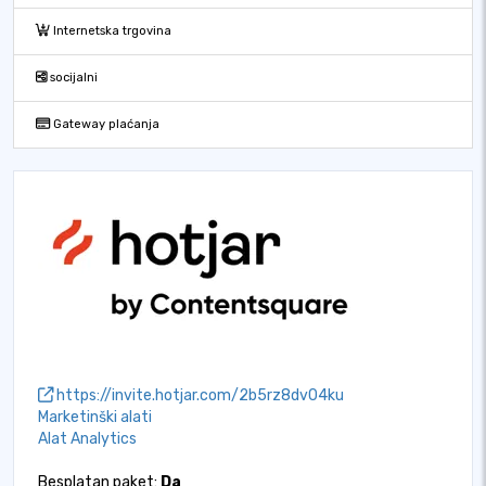
Internetska trgovina
socijalni
Gateway plaćanja
https://invite.hotjar.com/2b5rz8dv04ku
Marketinški alati
Alat Analytics
Besplatan paket:
Da