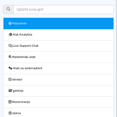
Popularan
Alat Analytics
Live Support Chat
Marketinški alati
Alati za webmastere
obrasci
galerije
Rezerviranje
cijena