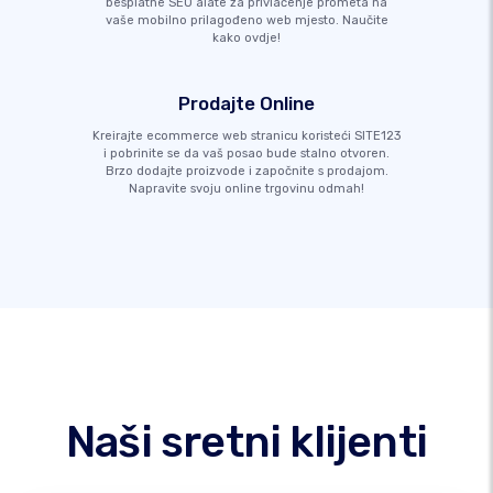
besplatne SEO alate za privlačenje prometa na
vaše mobilno prilagođeno web mjesto. Naučite
kako ovdje!
Prodajte Online
Kreirajte ecommerce web stranicu koristeći SITE123
i pobrinite se da vaš posao bude stalno otvoren.
Brzo dodajte proizvode i započnite s prodajom.
Napravite svoju online trgovinu odmah!
Naši sretni klijenti