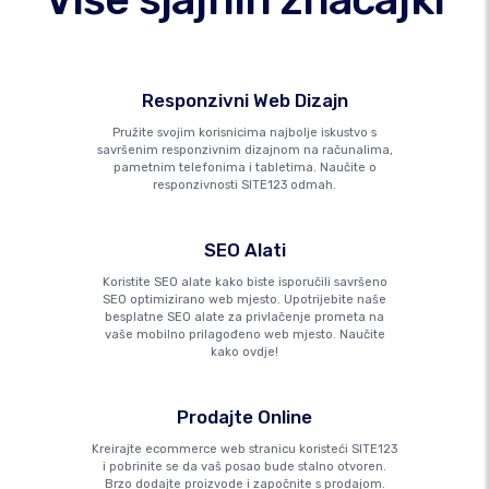
Responzivni Web Dizajn
Pružite svojim korisnicima najbolje iskustvo s
savršenim responzivnim dizajnom na računalima,
pametnim telefonima i tabletima. Naučite o
responzivnosti SITE123 odmah.
SEO Alati
Koristite SEO alate kako biste isporučili savršeno
SEO optimizirano web mjesto. Upotrijebite naše
besplatne SEO alate za privlačenje prometa na
vaše mobilno prilagođeno web mjesto. Naučite
kako ovdje!
Prodajte Online
Kreirajte ecommerce web stranicu koristeći SITE123
i pobrinite se da vaš posao bude stalno otvoren.
Brzo dodajte proizvode i započnite s prodajom.