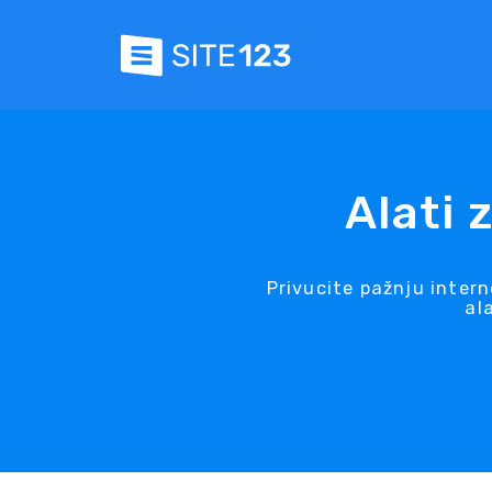
Alati 
Privucite pažnju inter
al