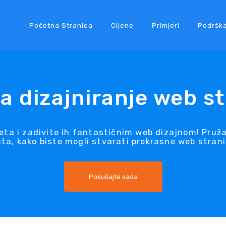
Početna Stranica
Cijene
Primjeri
Podršk
za dizajniranje web s
neta i zadivite ih fantastičnim web dizajnom! Pr
ata, kako biste mogli stvarati prekrasne web strani
Pokušajte sada