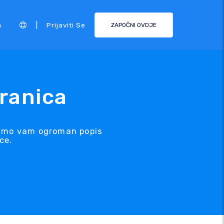
|
a
Prijaviti Se
ZAPOČNI OVDJE
tranica
užamo vam ogroman popis
ce.