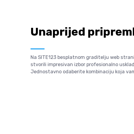
Unaprijed pripreml
Na SITE123 besplatnom graditelju web stranica
stvorili impresivan izbor profesionalno usklađ
Jednostavno odaberite kombinaciju koja vam s