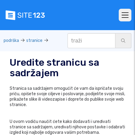
podrška
stranice
Uredite stranicu sa
sadržajem
Stranica sa sadržajem omogućit će vam da ispričate svoju
priču, opišete svoje ciljeve i poslovanje, podijelite svoje misli,
prikažete slike ili videozapise i doprete do publike svoje web
stranice.
U ovom vodiču naučit ćete kako dodavati i uređivati ​​
stranice sa sadržajem, uređivati ​​njihove postavke i odabrati
izgled koji najbolje odgovara vašim potrebama.