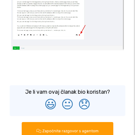
Je li vam ovaj članak bio koristan?
😃
😐
😞
Započnite razgovor s agentom