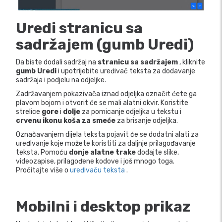
Uredi stranicu sa
sadržajem (gumb Uredi)
Da biste dodali sadržaj na
stranicu sa sadržajem
, kliknite
gumb Uredi
i upotrijebite uređivač teksta za dodavanje
sadržaja i podjelu na odjeljke.
Zadržavanjem pokazivača iznad odjeljka označit ćete ga
plavom bojom i otvorit će se mali alatni okvir. Koristite
strelice
gore
i
dolje
za pomicanje odjeljka u tekstu i
crvenu ikonu koša za smeće
za brisanje odjeljka.
Označavanjem dijela teksta pojavit će se dodatni alati za
uređivanje koje možete koristiti za daljnje prilagođavanje
teksta. Pomoću
donje alatne trake
dodajte slike,
videozapise, prilagođene kodove i još mnogo toga.
Pročitajte više o
uređivaču teksta
.
Mobilni i desktop prikaz