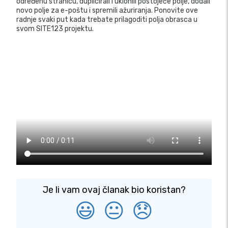
određenu stranicu, duplicirali i uklonili postojeće polje, dodali
novo polje za e-poštu i spremili ažuriranja. Ponovite ove
radnje svaki put kada trebate prilagoditi polja obrasca u
svom SITE123 projektu.
Je li vam ovaj članak bio koristan?
😃
😐
😞