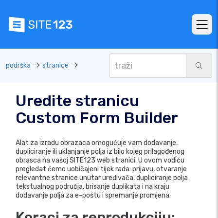
podrška
stranice
Uredite stranicu
Custom Form Builder
Alat za izradu obrazaca omogućuje vam dodavanje,
dupliciranje ili uklanjanje polja iz bilo kojeg prilagođenog
obrasca na vašoj SITE123 web stranici. U ovom vodiču
pregledat ćemo uobičajeni tijek rada: prijavu, otvaranje
relevantne stranice unutar uređivača, dupliciranje polja
tekstualnog područja, brisanje duplikata i na kraju
dodavanje polja za e-poštu i spremanje promjena.
Koraci za reprodukciju: