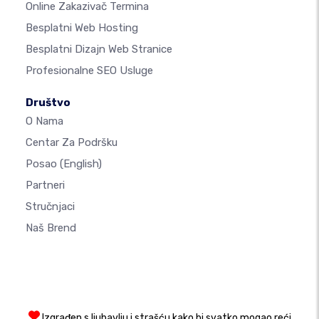
Online Zakazivač Termina
Besplatni Web Hosting
Besplatni Dizajn Web Stranice
Profesionalne SEO Usluge
Društvo
O Nama
Centar Za Podršku
Posao
(English)
Partneri
Stručnjaci
Naš Brend
Izgrađen s ljubavlju i strašću kako bi svatko mogao reći