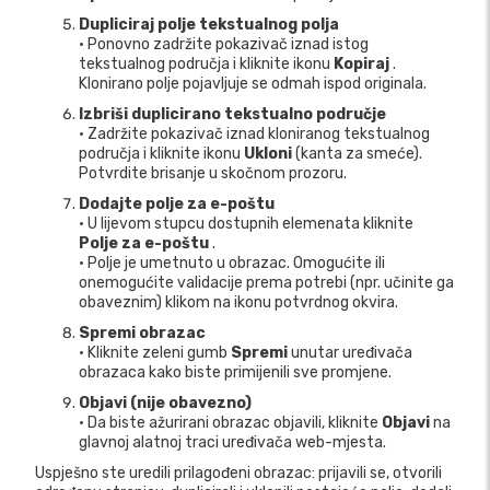
Dupliciraj polje tekstualnog polja
• Ponovno zadržite pokazivač iznad istog
tekstualnog područja i kliknite ikonu
Kopiraj
.
Klonirano polje pojavljuje se odmah ispod originala.
Izbriši duplicirano tekstualno područje
• Zadržite pokazivač iznad kloniranog tekstualnog
područja i kliknite ikonu
Ukloni
(kanta za smeće).
Potvrdite brisanje u skočnom prozoru.
Dodajte polje za e-poštu
• U lijevom stupcu dostupnih elemenata kliknite
Polje za e-poštu
.
• Polje je umetnuto u obrazac. Omogućite ili
onemogućite validacije prema potrebi (npr. učinite ga
obaveznim) klikom na ikonu potvrdnog okvira.
Spremi obrazac
• Kliknite zeleni gumb
Spremi
unutar uređivača
obrazaca kako biste primijenili sve promjene.
Objavi (nije obavezno)
• Da biste ažurirani obrazac objavili, kliknite
Objavi
na
glavnoj alatnoj traci uređivača web-mjesta.
Uspješno ste uredili prilagođeni obrazac: prijavili se, otvorili