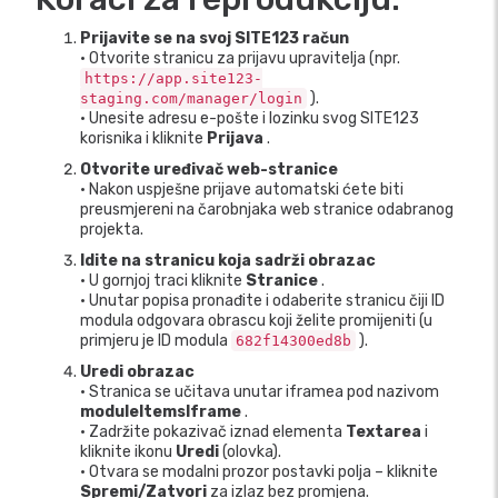
Prijavite se na svoj SITE123 račun
• Otvorite stranicu za prijavu upravitelja (npr.
https://app.site123-
).
staging.com/manager/login
• Unesite adresu e-pošte i lozinku svog SITE123
korisnika i kliknite
Prijava
.
Otvorite uređivač web-stranice
• Nakon uspješne prijave automatski ćete biti
preusmjereni na čarobnjaka web stranice odabranog
projekta.
Idite na stranicu koja sadrži obrazac
• U gornjoj traci kliknite
Stranice
.
• Unutar popisa pronađite i odaberite stranicu čiji ID
modula odgovara obrascu koji želite promijeniti (u
primjeru je ID modula
).
682f14300ed8b
Uredi obrazac
• Stranica se učitava unutar iframea pod nazivom
moduleItemsIframe
.
• Zadržite pokazivač iznad elementa
Textarea
i
kliknite ikonu
Uredi
(olovka).
• Otvara se modalni prozor postavki polja – kliknite
Spremi/Zatvori
za izlaz bez promjena.