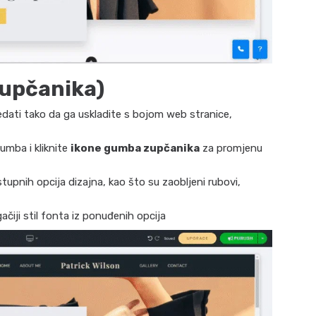
zupčanika)
ledati tako da ga uskladite s bojom web stranice,
mba i kliknite
ikone gumba zupčanika
za promjenu
upnih opcija dizajna, kao što su zaobljeni rubovi,
ačiji stil fonta iz ponuđenih opcija