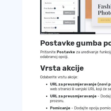
Postavke gumba po
Pritisnite
Postavke
za uređivanje funkci
odabranoj opciji.
Vrsta akcije
Odaberite vrstu akcije:
URL za preusmjeravanje (novi p
web stranici ili vanjski URL koji će 
URL za preusmjeravanje
- Dodajt
prozoru.
Pomicanje
- Dodajte opciju pomica