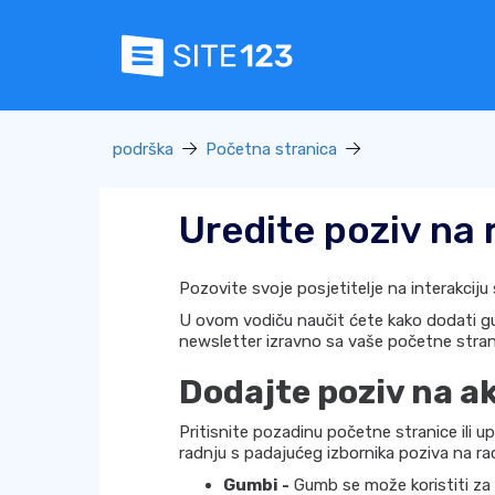
podrška
Početna stranica
Uredite poziv na 
Pozovite svoje posjetitelje na interakci
U ovom vodiču naučit ćete kako dodati gum
newsletter izravno sa vaše početne stran
Dodajte poziv na ak
Pritisnite pozadinu početne stranice ili u
radnju s padajućeg izbornika poziva na ra
Gumbi -
Gumb se može koristiti za 