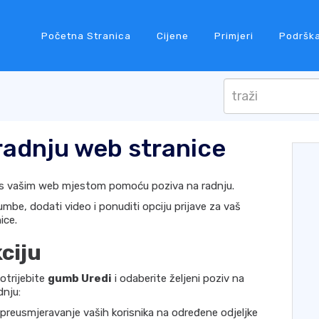
Početna Stranica
Cijene
Primjeri
Podršk
radnju web stranice
ju s vašim web mjestom pomoću poziva na radnju.
be, dodati video i ponuditi opciju prijave za vaš
ice.
ciju
potrijebite
gumb Uredi
i odaberite željeni poziv na
dnju:
preusmjeravanje vaših korisnika na određene odjeljke