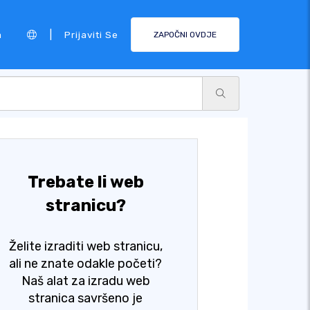
|
a
Prijaviti Se
ZAPOČNI OVDJE
Trebate li web
stranicu?
Želite izraditi web stranicu,
ali ne znate odakle početi?
Naš alat za izradu web
stranica savršeno je