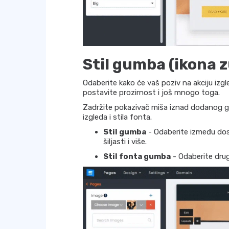
Stil gumba (ikona 
Odaberite kako će vaš poziv na akciju izg
postavite prozirnost i još mnogo toga.
Zadržite pokazivač miša iznad dodanog gu
izgleda i stila fonta.
Stil gumba
- Odaberite između dost
šiljasti i više.
Stil fonta gumba
- Odaberite drug