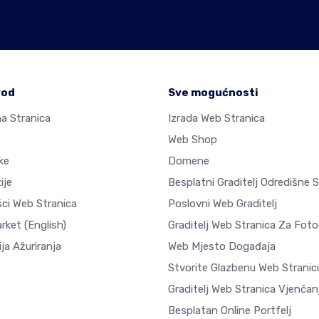
vod
Sve mogućnosti
a Stranica
Izrada Web Stranica
Web Shop
ke
Domene
ije
Besplatni Graditelj Odredišne 
šci Web Stranica
Poslovni Web Graditelj
arket
(English)
Graditelj Web Stranica Za Fotog
ja Ažuriranja
Web Mjesto Događaja
Stvorite Glazbenu Web Stranic
Graditelj Web Stranica Vjenčan
Besplatan Online Portfelj