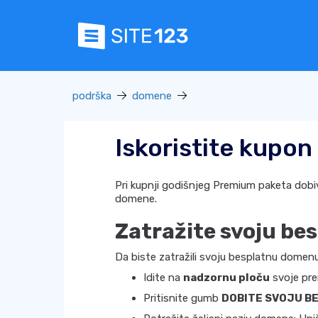
podrška
domene
Iskoristite kupo
Pri kupnji godišnjeg Premium paketa dobi
domene.
Zatražite svoju b
Da biste zatražili svoju besplatnu domenu,
Idite na
nadzornu ploču
svoje pre
Pritisnite gumb
DOBITE SVOJU B