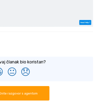
vaj članak bio koristan?

😐
😞
nite razgovor s agentom