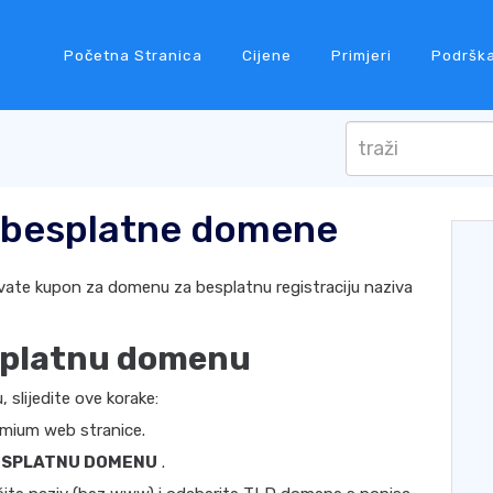
Početna Stranica
Cijene
Primjeri
Podršk
n besplatne domene
vate kupon za domenu za besplatnu registraciju naziva
esplatnu domenu
 slijedite ove korake:
mium web stranice.
ESPLATNU DOMENU
.