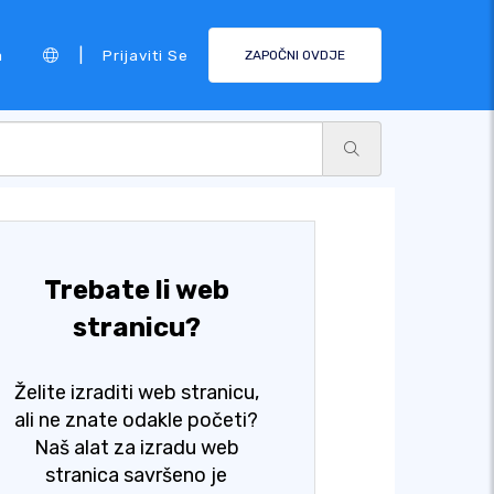
|
a
Prijaviti Se
ZAPOČNI OVDJE
Trebate li web
stranicu?
Želite izraditi web stranicu,
ali ne znate odakle početi?
Naš alat za izradu web
stranica savršeno je