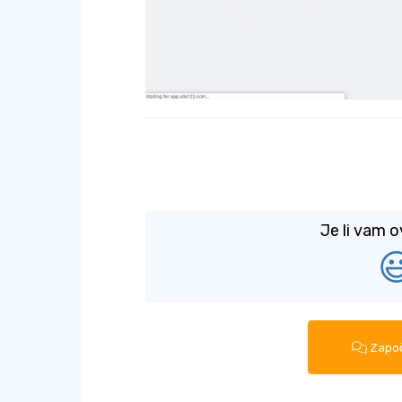
Je li vam o

Započ