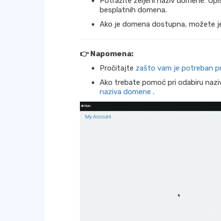
Potražite željeni naziv domene: Up
besplatnih domena.
Ako je domena dostupna, možete je 
👉 Napomena:
Pročitajte
zašto vam je potreban p
Ako trebate pomoć pri odabiru naz
naziva domene
.