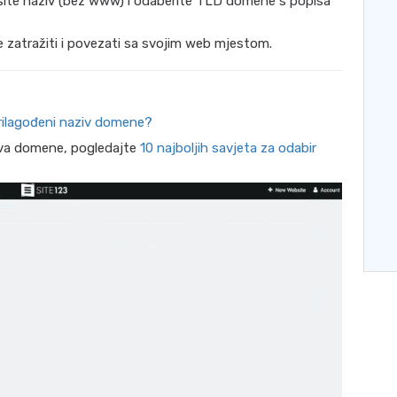
išite naziv (bez www) i odaberite TLD domene s popisa
zatražiti i povezati sa svojim web mjestom.
rilagođeni naziv domene?
iva domene, pogledajte
10 najboljih savjeta za odabir