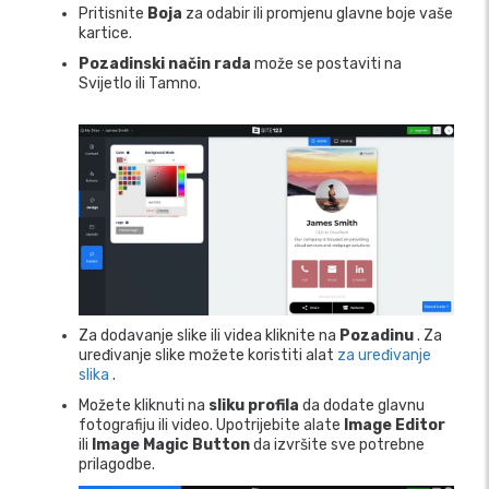
Pritisnite
Boja
za odabir ili promjenu glavne boje vaše
kartice.
Pozadinski način rada
može se postaviti na
Svijetlo ili Tamno.
Za dodavanje slike ili videa kliknite na
Pozadinu
. Za
uređivanje slike možete koristiti alat
za uređivanje
slika
.
Možete kliknuti na
sliku profila
da dodate glavnu
fotografiju ili video. Upotrijebite alate
Image Editor
ili
Image Magic Button
da izvršite sve potrebne
prilagodbe.