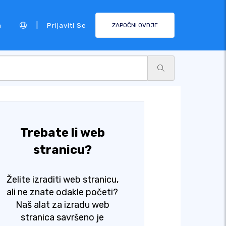
|
a
Prijaviti Se
ZAPOČNI OVDJE
Trebate li web
stranicu?
Želite izraditi web stranicu,
ali ne znate odakle početi?
Naš alat za izradu web
stranica savršeno je