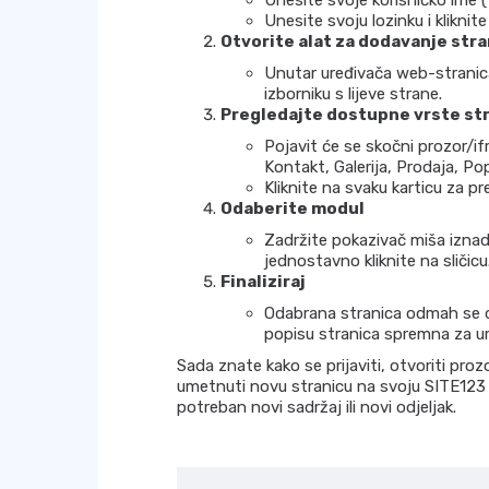
Unesite svoje korisničko ime 
Unesite svoju lozinku i kliknit
Otvorite alat za dodavanje stra
Unutar uređivača web-stranic
izborniku s lijeve strane.
Pregledajte dostupne vrste st
Pojavit će se skočni prozor/ifr
Kontakt, Galerija, Prodaja, Pop
Kliknite na svaku karticu za p
Odaberite modul
Zadržite pokazivač miša iznad 
jednostavno kliknite na sličicu
Finaliziraj
Odabrana stranica odmah se do
popisu stranica spremna za ur
Sada znate kako se prijaviti, otvoriti proz
umetnuti novu stranicu na svoju SITE123
potreban novi sadržaj ili novi odjeljak.