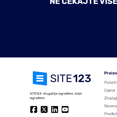
NE ČEKAJTE VIŠ
Proiz
Početn
Cijene
SITE123: drugačije izgrađeno, bolje
Značaj
izgrađeno.
Recenz
Predlo