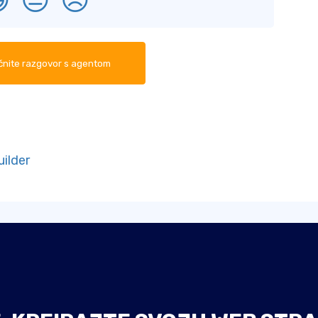

😐
😞
nite razgovor s agentom
ilder