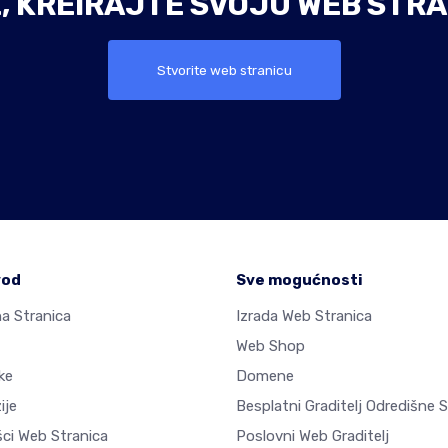
E, KREIRAJTE SVOJU WEB STRA
Stvorite web stranicu
vod
Sve mogućnosti
a Stranica
Izrada Web Stranica
Web Shop
ke
Domene
ije
Besplatni Graditelj Odredišne 
šci Web Stranica
Poslovni Web Graditelj