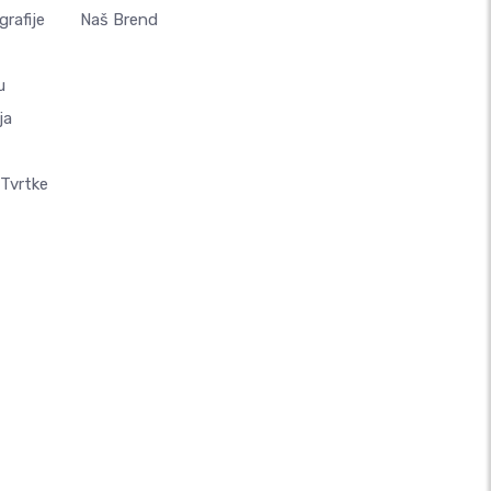
rafije
Naš Brend
u
ja
 Tvrtke