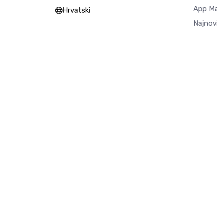
App M
Hrvatski
Najnovi