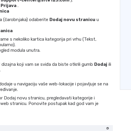
(
support-center@site123.com
).
e
Prijava
.
nica
a (čarobnjaka) odaberite
Dodaj novu stranicu
u
ranica
ame s nekoliko kartica kategorija pri vrhu (Tekst,
ularno).
regled modula unutra.
dizajna koji vam se sviđa da biste otkrili gumb
Dodaj
ili
.
daje u navigaciju vaše web-lokacije i pojavljuje se na
eđivanje.
or Dodaj novu stranicu, pregledavati kategorije i
 web stranicu. Ponovite postupak kad god vam je