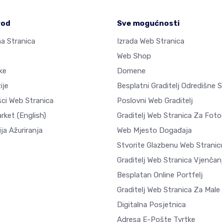
vod
Sve mogućnosti
a Stranica
Izrada Web Stranica
Web Shop
ke
Domene
ije
Besplatni Graditelj Odredišne 
šci Web Stranica
Poslovni Web Graditelj
arket
(English)
Graditelj Web Stranica Za Fotog
ja Ažuriranja
Web Mjesto Događaja
Stvorite Glazbenu Web Stranic
Graditelj Web Stranica Vjenčan
Besplatan Online Portfelj
Graditelj Web Stranica Za Male
Digitalna Posjetnica
Adresa E-Pošte Tvrtke