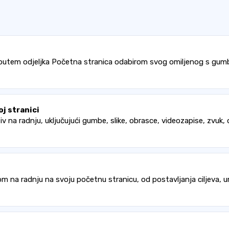
 putem odjeljka Početna stranica odabirom svog omiljenog s gum
j stranici
v na radnju, uključujući gumbe, slike, obrasce, videozapise, zvuk,
om na radnju na svoju početnu stranicu, od postavljanja ciljeva, u