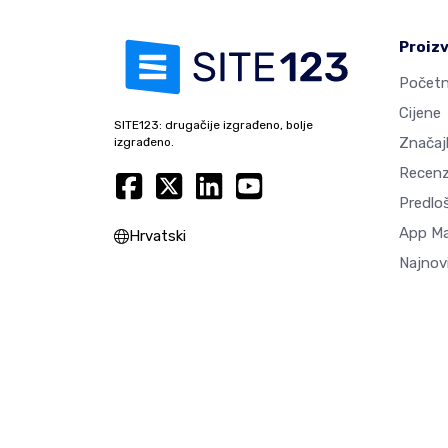
Proiz
Početn
Cijene
SITE123: drugačije izgrađeno, bolje
Značaj
izgrađeno.
Recenz
Predlo
App M
Hrvatski
Najnovi