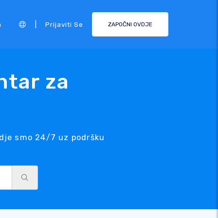
|
a
Prijaviti Se
ZAPOČNI OVDJE
ntar za
Ovdje smo 24/7 uz podršku