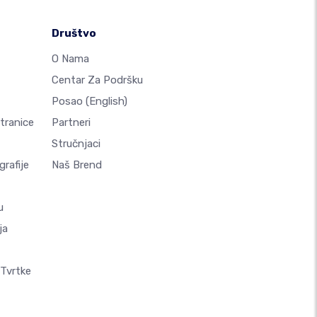
Društvo
O Nama
Centar Za Podršku
Posao
(English)
Stranice
Partneri
Stručnjaci
rafije
Naš Brend
u
ja
 Tvrtke