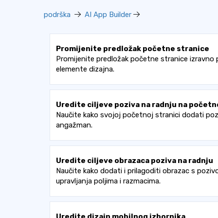
podrška
AI App Builder
Promijenite predložak početne stranice
Promijenite predložak početne stranice izravno
elemente dizajna.
Uredite ciljeve poziva na radnju na početno
Naučite kako svojoj početnoj stranici dodati pozi
angažman.
Uredite ciljeve obrazaca poziva na radnju
Naučite kako dodati i prilagoditi obrazac s poziv
upravljanja poljima i razmacima.
Uredite dizajn mobilnog izbornika