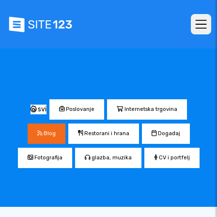
svi
Poslovanje
Internetska trgovina
Blog
Restorani i hrana
Događaj
Fotografija
glazba, muzika
CV i portfelj