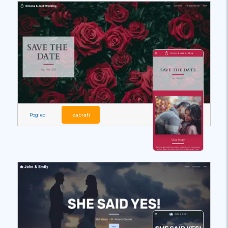
Pogled
izabrati