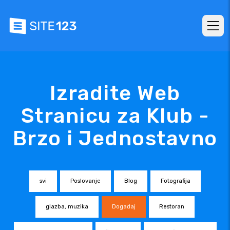
Izradite Web
Stranicu za Klub -
Brzo i Jednostavno
svi
Poslovanje
Blog
Fotografija
glazba, muzika
Događaj
Restoran