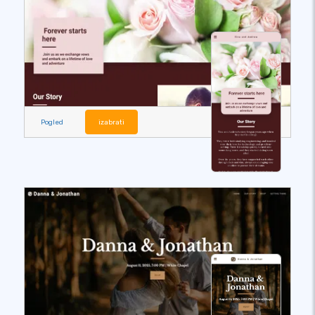
Pogled
izabrati