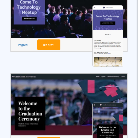
Pogled
izabrati