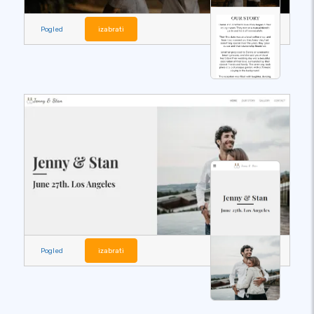
Pogled
izabrati
Pogled
izabrati