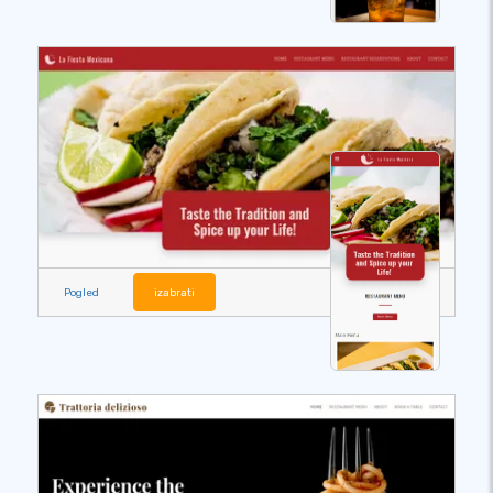
Pogled
izabrati