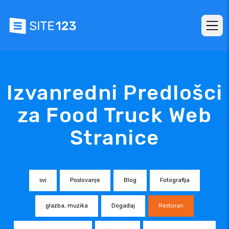
Izvanredni Predlošci
za Food Truck Web
Stranice
svi
Poslovanje
Blog
Fotografija
glazba, muzika
Događaj
Restoran