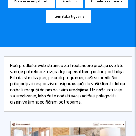
Kreativne umjetnosti
životopis
Odredišna stranica
Internetska trgovina
Naši predlošci web stranica za freelancere pružaju sve što
vam je potrebno za izgradnju upečatljivog online portfolija.
Bilo da ste dizajner, pisac ili programer, naši su predlošci
prilagodljivi i responzivni, osiguravajući da vaši klijenti dobiju
najbolji mogući dojam na svim uređajima. Uz naše intuicije
za uređivanje, lako ćete dodati svoj sadržaj i prilagoditi
dizajn vašim specifičnim potrebama.