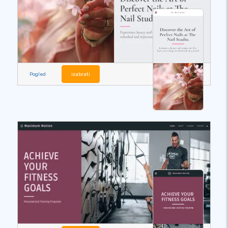
Pogled
izabrati