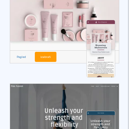
Pogled
izabrati