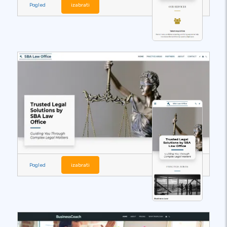
Pogled
izabrati
Pogled
izabrati