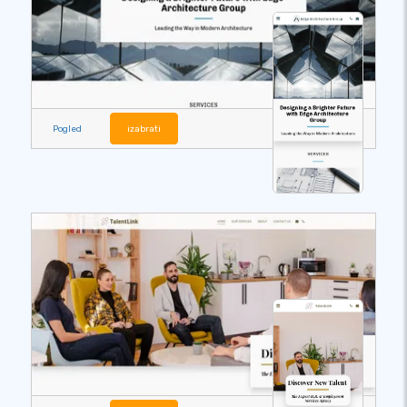
Pogled
izabrati