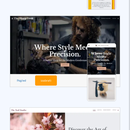
Pogled
izabrati