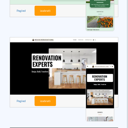
Pogled
izabrati
Pogled
izabrati