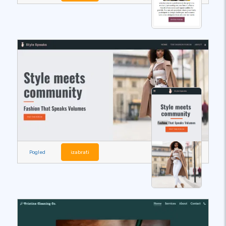
Pogled
izabrati