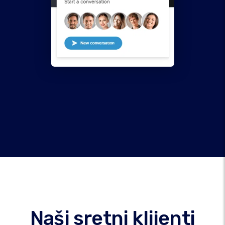
Naši sretni klijenti