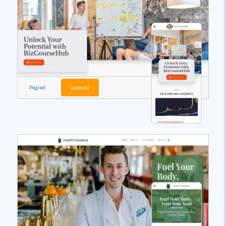
Pogled
izabrati