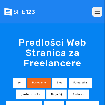
Predlošci Web
Stranica za
Freelancere
svi
Poslovanje
Blog
Fotografija
glazba, muzika
Događaj
Restoran