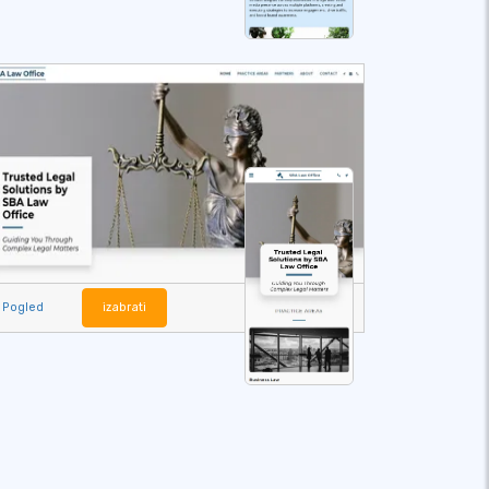
Pogled
izabrati