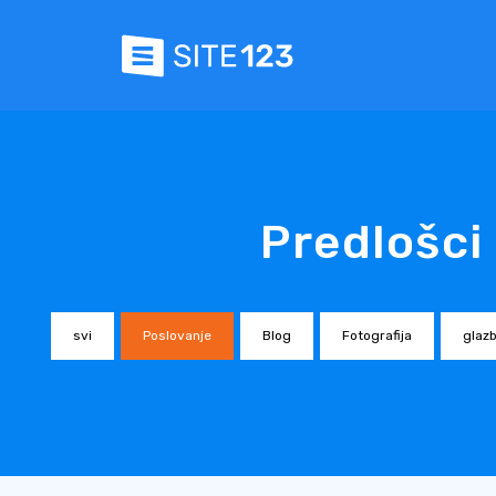
Predlošci
svi
Poslovanje
Blog
Fotografija
glazb