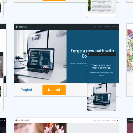
Pogled
izabrati