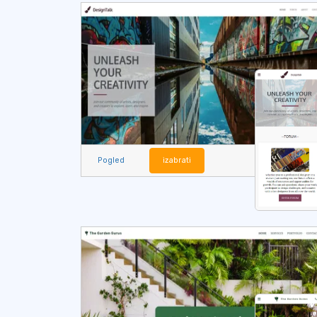
Pogled
izabrati