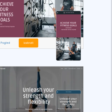
Pogled
izabrati