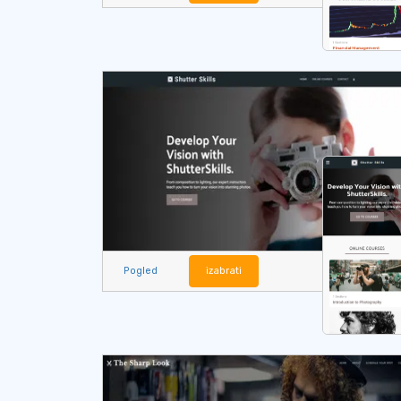
Pogled
izabrati