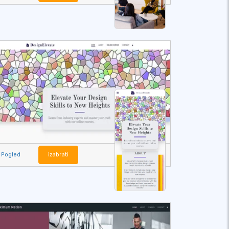
Pogled
izabrati