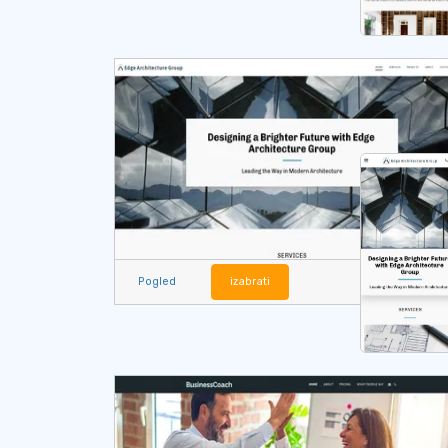
Pogled
izabrati