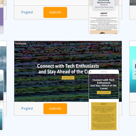
Pogled
izabrati
Pogled
izabrati