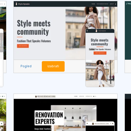
Pogled
izabrati