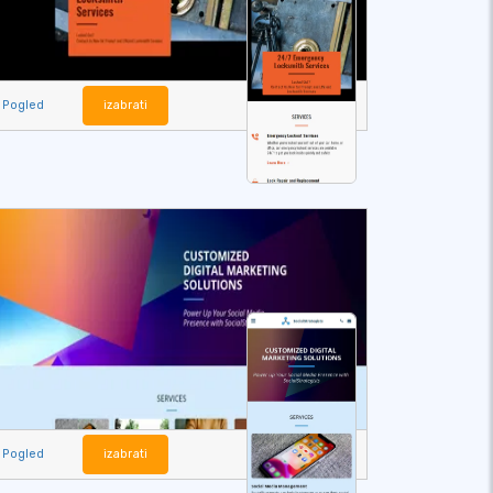
Pogled
izabrati
Pogled
izabrati