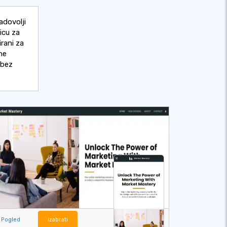
adovolji
icu za
irani za
ne
 bez
Pogled
izabrati