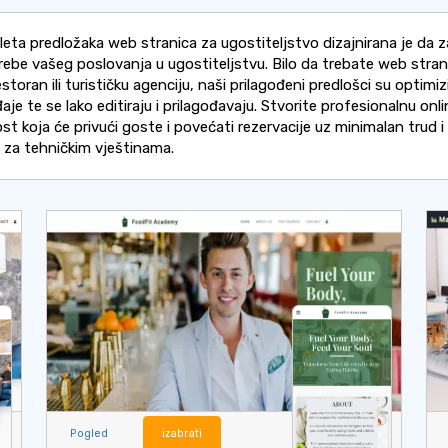
eta predložaka web stranica za ugostiteljstvo dizajnirana je da z
rebe vašeg poslovanja u ugostiteljstvu. Bilo da trebate web stran
estoran ili turističku agenciju, naši prilagođeni predlošci su optimiz
aje te se lako editiraju i prilagođavaju. Stvorite profesionalnu onli
st koja će privući goste i povećati rezervacije uz minimalan trud i
 za tehničkim vještinama.
Pogled
izabrati