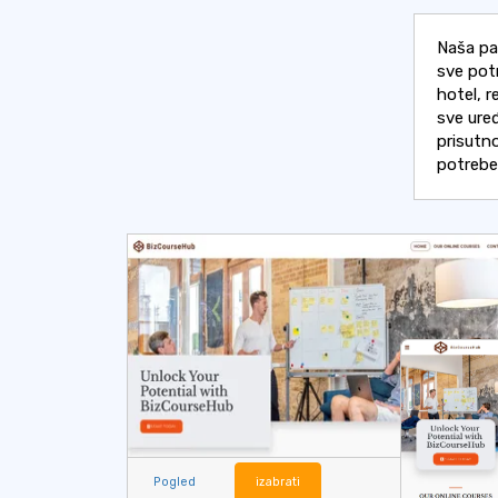
Naša pal
sve pot
hotel, r
sve uređ
prisutno
potrebe
Pogled
izabrati