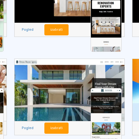
Pogled
izabrati
Pogled
izabrati