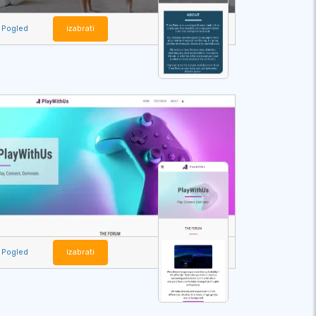
Pogled
izabrati
Pogled
izabrati