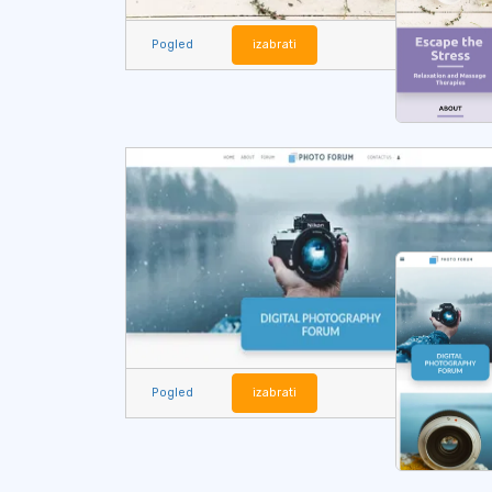
Pogled
izabrati
Pogled
izabrati