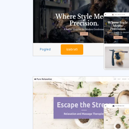
Pogled
izabrati