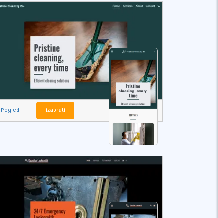
Pogled
izabrati