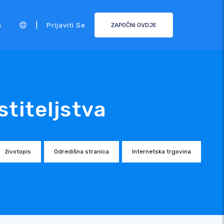
|
a
Prijaviti Se
ZAPOČNI OVDJE
titeljstva
životopis
Odredišna stranica
Internetska trgovina