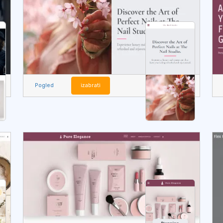
Pogled
izabrati