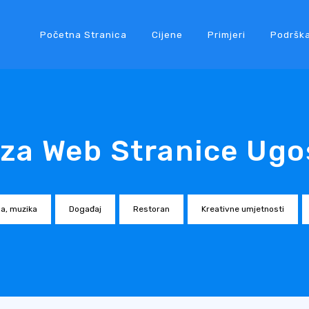
Početna Stranica
Cijene
Primjeri
Podršk
 za Web Stranice Ugos
a, muzika
Događaj
Restoran
Kreativne umjetnosti