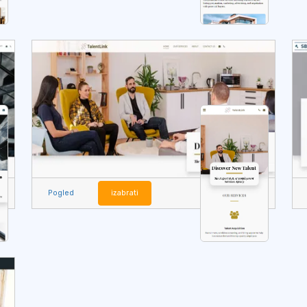
Pogled
izabrati