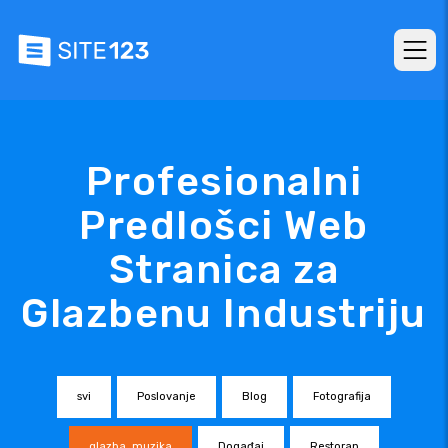
Profesionalni
Predlošci Web
Stranica za
Glazbenu Industriju
svi
Poslovanje
Blog
Fotografija
glazba, muzika
Događaj
Restoran