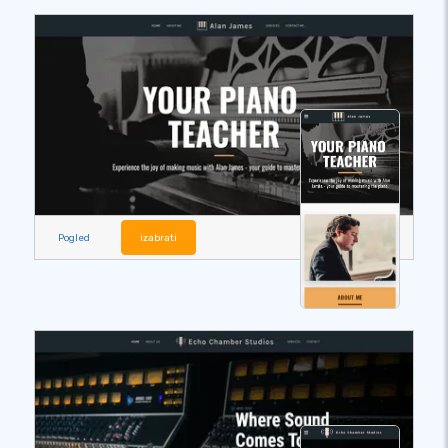
Pogled
izabrati