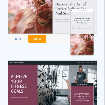
Pogled
izabrati