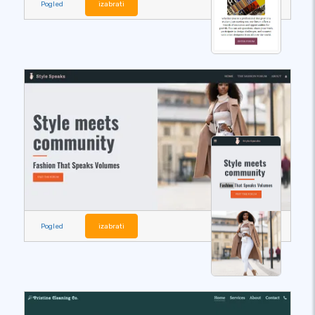
Pogled
izabrati
Pogled
izabrati