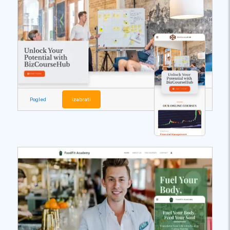
Pogled
izabrati