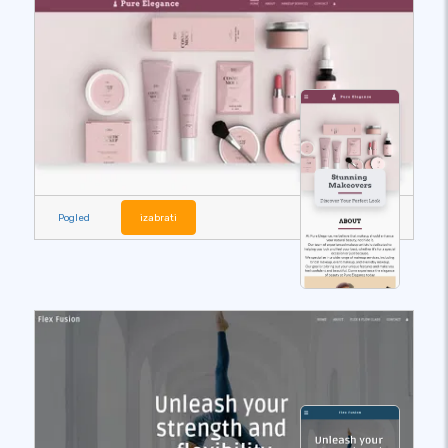
Pogled
izabrati