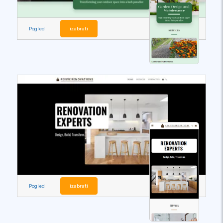
Pogled
izabrati
Pogled
izabrati