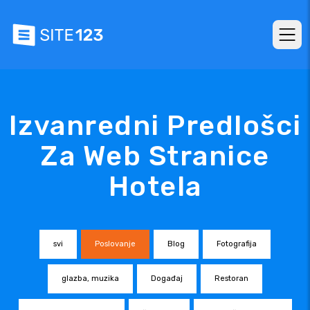
Izvanredni Predlošci
Za Web Stranice
Hotela
svi
Poslovanje
Blog
Fotografija
glazba, muzika
Događaj
Restoran