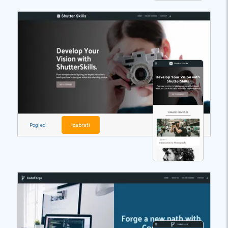
Pogled
izabrati