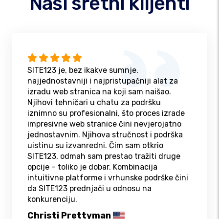
Naši sretni klijenti
SITE123 je, bez ikakve sumnje,
najjednostavniji i najpristupačniji alat za
izradu web stranica na koji sam naišao.
Njihovi tehničari u chatu za podršku
iznimno su profesionalni, što proces izrade
impresivne web stranice čini nevjerojatno
jednostavnim. Njihova stručnost i podrška
uistinu su izvanredni. Čim sam otkrio
SITE123, odmah sam prestao tražiti druge
opcije – toliko je dobar. Kombinacija
intuitivne platforme i vrhunske podrške čini
da SITE123 prednjači u odnosu na
konkurenciju.
Christi Prettyman