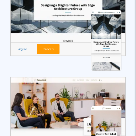
Pogled
izabrati