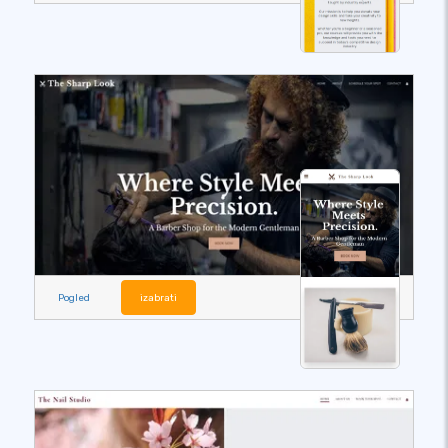
Pogled
izabrati