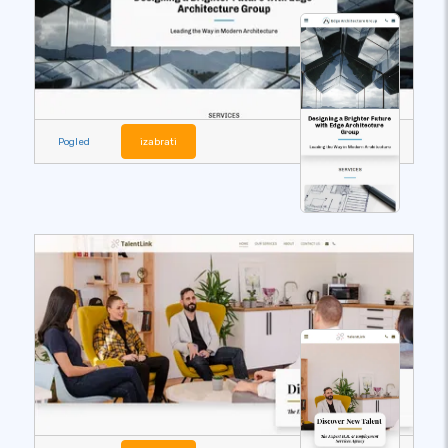
Pogled
izabrati