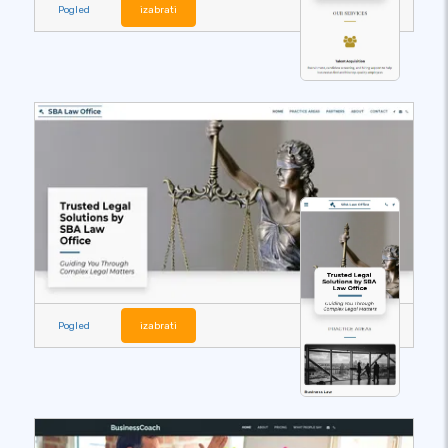
Pogled
izabrati
Pogled
izabrati