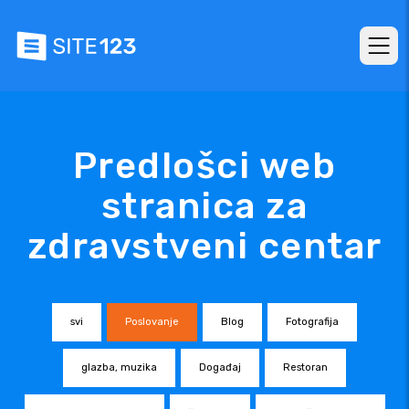
Predlošci web
stranica za
zdravstveni centar
svi
Poslovanje
Blog
Fotografija
glazba, muzika
Događaj
Restoran