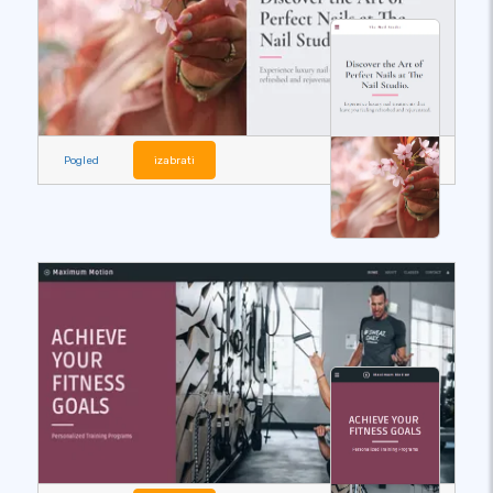
Pogled
izabrati