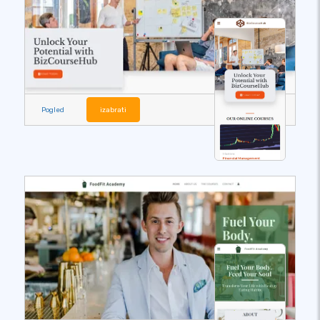
Pogled
izabrati