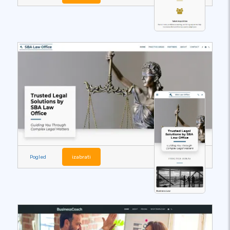
Pogled
izabrati