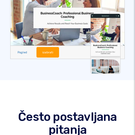
Pogled
izabrati
Često postavljana
pitanja