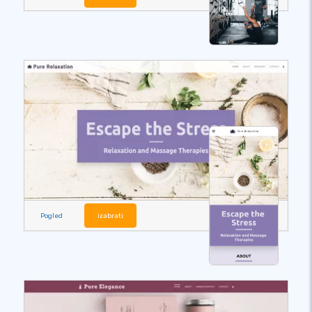
Pogled
izabrati