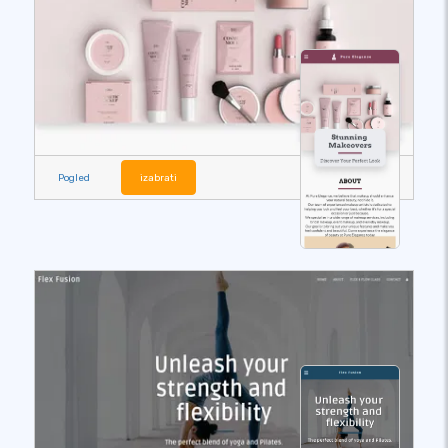
Pogled
izabrati