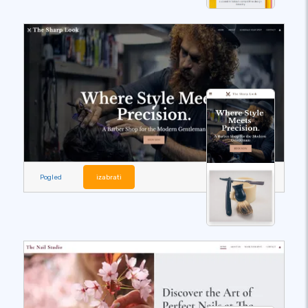
Pogled
izabrati