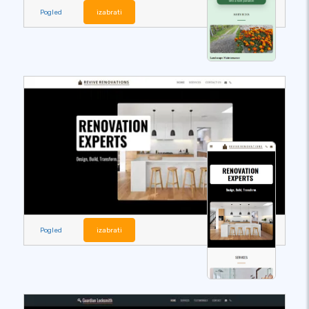
Pogled
izabrati
Pogled
izabrati