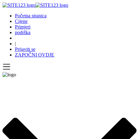
Početna stranica
Cijene
Primjeri
podrška
|
Prijaviti se
ZAPOČNI OVDJE