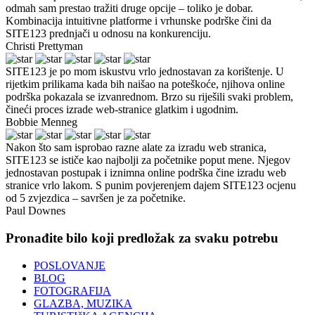
odmah sam prestao tražiti druge opcije – toliko je dobar.
Kombinacija intuitivne platforme i vrhunske podrške čini da
SITE123 prednjači u odnosu na konkurenciju.
Christi Prettyman
SITE123 je po mom iskustvu vrlo jednostavan za korištenje. U
rijetkim prilikama kada bih naišao na poteškoće, njihova online
podrška pokazala se izvanrednom. Brzo su riješili svaki problem,
čineći proces izrade web-stranice glatkim i ugodnim.
Bobbie Menneg
Nakon što sam isprobao razne alate za izradu web stranica,
SITE123 se ističe kao najbolji za početnike poput mene. Njegov
jednostavan postupak i iznimna online podrška čine izradu web
stranice vrlo lakom. S punim povjerenjem dajem SITE123 ocjenu
od 5 zvjezdica – savršen je za početnike.
Paul Downes
Pronađite bilo koji predložak za svaku potrebu
POSLOVANJE
BLOG
FOTOGRAFIJA
GLAZBA, MUZIKA