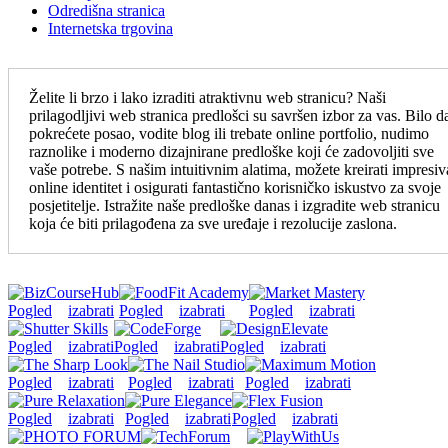
Odredišna stranica
Internetska trgovina
Želite li brzo i lako izraditi atraktivnu web stranicu? Naši
prilagodljivi web stranica predlošci su savršen izbor za vas. Bilo d
pokrećete posao, vodite blog ili trebate online portfolio, nudimo
raznolike i moderno dizajnirane predloške koji će zadovoljiti sve
vaše potrebe. S našim intuitivnim alatima, možete kreirati impresi
online identitet i osigurati fantastično korisničko iskustvo za svoje
posjetitelje. Istražite naše predloške danas i izgradite web stranicu
koja će biti prilagođena za sve uređaje i rezolucije zaslona.
Pogled
izabrati
Pogled
izabrati
Pogled
izabrati
Pogled
izabrati
Pogled
izabrati
Pogled
izabrati
Pogled
izabrati
Pogled
izabrati
Pogled
izabrati
Pogled
izabrati
Pogled
izabrati
Pogled
izabrati