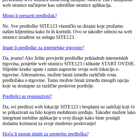
web stranice načinjene kao odredišne stranice aplikacija.
Mogu li preuzeti predložak?
Ne. Sve predloške SITE123 vlasnički su dizajni koje pružamo
našim klijentima kako bi ih koristili. Ovo se također odnosi na web
stranice izrađene uz uslugu SITE123.
Imate li predloške za internetske trgovine?
Da, jesmo! Ako želite provjeriti predloške prikladnih internetskih
trgovina, posjetite web stranicu SITE123 i kliknite START OVDJE.
Slijedite kratke upute i zatim napravite svoju web lokaciju e-
trgovine. Alternativno, možete birati između različitih vrsta
predložaka e-trgovine. Tamo možete birati između mnogih opcija
koje su dostupne za različite poslovne portfelje.
Predlošci su responzivni?
Da, svi predlozi web lokacije SITE123 i besplatni su sadržaji koji će
se prikazivati na bilo kojem mobilnom uređaju. Također možete lako
integrirati mobilne aplikacije u svoj dizajn kako biste postigli
dodatnu korisnost za svoje moderno poslovanje!
Hoću li morati platiti za upotrebu predloška?