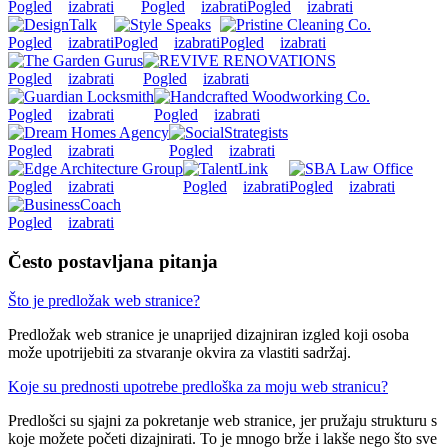
Pogled
izabrati
Pogled
izabrati
Pogled
izabrati
Pogled
izabrati
Pogled
izabrati
Pogled
izabrati
Pogled
izabrati
Pogled
izabrati
Pogled
izabrati
Pogled
izabrati
Pogled
izabrati
Pogled
izabrati
Pogled
izabrati
Pogled
izabrati
Pogled
izabrati
Pogled
izabrati
Često postavljana pitanja
Što je predložak web stranice?
Predložak web stranice je unaprijed dizajniran izgled koji osoba
može upotrijebiti za stvaranje okvira za vlastiti sadržaj.
Koje su prednosti upotrebe predloška za moju web stranicu?
Predlošci su sjajni za pokretanje web stranice, jer pružaju strukturu s
koje možete početi dizajnirati. To je mnogo brže i lakše nego što sve