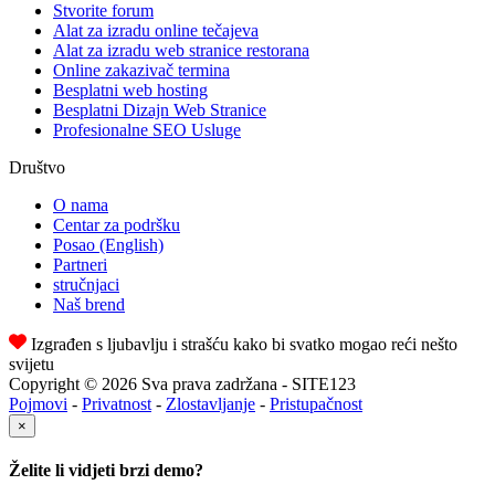
Stvorite forum
Alat za izradu online tečajeva
Alat za izradu web stranice restorana
Online zakazivač termina
Besplatni web hosting
Besplatni Dizajn Web Stranice
Profesionalne SEO Usluge
Društvo
O nama
Centar za podršku
Posao
(English)
Partneri
stručnjaci
Naš brend
Izgrađen s ljubavlju i strašću kako bi svatko mogao reći nešto
svijetu
Copyright © 2026 Sva prava zadržana - SITE123
Pojmovi
-
Privatnost
-
Zlostavljanje
-
Pristupačnost
×
Želite li vidjeti brzi demo?