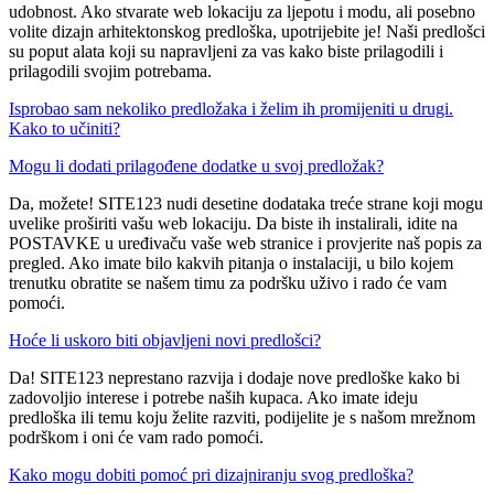
udobnost. Ako stvarate web lokaciju za ljepotu i modu, ali posebno
volite dizajn arhitektonskog predloška, upotrijebite je! Naši predlošci
su poput alata koji su napravljeni za vas kako biste prilagodili i
prilagodili svojim potrebama.
Isprobao sam nekoliko predložaka i želim ih promijeniti u drugi.
Kako to učiniti?
Mogu li dodati prilagođene dodatke u svoj predložak?
Da, možete! SITE123 nudi desetine dodataka treće strane koji mogu
uvelike proširiti vašu web lokaciju. Da biste ih instalirali, idite na
POSTAVKE u uređivaču vaše web stranice i provjerite naš popis za
pregled. Ako imate bilo kakvih pitanja o instalaciji, u bilo kojem
trenutku obratite se našem timu za podršku uživo i rado će vam
pomoći.
Hoće li uskoro biti objavljeni novi predlošci?
Da! SITE123 neprestano razvija i dodaje nove predloške kako bi
zadovoljio interese i potrebe naših kupaca. Ako imate ideju
predloška ili temu koju želite razviti, podijelite je s našom mrežnom
podrškom i oni će vam rado pomoći.
Kako mogu dobiti pomoć pri dizajniranju svog predloška?