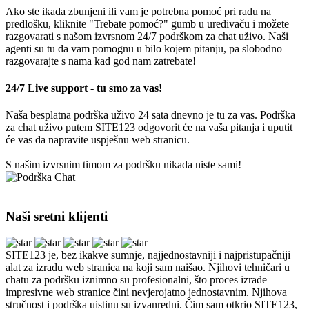
Ako ste ikada zbunjeni ili vam je potrebna pomoć pri radu na
predlošku, kliknite "Trebate pomoć?" gumb u uređivaču i možete
razgovarati s našom izvrsnom 24/7 podrškom za chat uživo. Naši
agenti su tu da vam pomognu u bilo kojem pitanju, pa slobodno
razgovarajte s nama kad god nam zatrebate!
24/7 Live support - tu smo za vas!
Naša besplatna podrška uživo 24 sata dnevno je tu za vas. Podrška
za chat uživo putem SITE123 odgovorit će na vaša pitanja i uputit
će vas da napravite uspješnu web stranicu.
S našim izvrsnim timom za podršku nikada niste sami!
Naši sretni klijenti
SITE123 je, bez ikakve sumnje, najjednostavniji i najpristupačniji
alat za izradu web stranica na koji sam naišao. Njihovi tehničari u
chatu za podršku iznimno su profesionalni, što proces izrade
impresivne web stranice čini nevjerojatno jednostavnim. Njihova
stručnost i podrška uistinu su izvanredni. Čim sam otkrio SITE123,