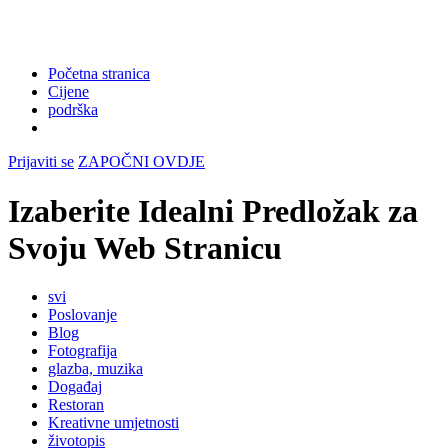
Početna stranica
Cijene
podrška
Prijaviti se
ZAPOČNI OVDJE
Izaberite Idealni Predložak za
Svoju Web Stranicu
svi
Poslovanje
Blog
Fotografija
glazba, muzika
Događaj
Restoran
Kreativne umjetnosti
životopis