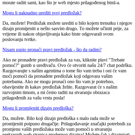
morate raditi sami, kao što je web mjesto prilagođenog html-a.
Mogu li naknadno urediti svoj predložak?
Da, možete! Predložak možete urediti u bilo kojem trenutku i njegov
dizajn promijeniti u nešto sasvim drugo. To možete učiniti prije, za
vrijeme ili nakon objavljivanja kako biste odgovarali svom
poslovanju tvrtke.
Nisam uspio pronaći pravi predložak - što da radim?
Ako ne pronađete pravi predložak za vas, kliknite plavi "Trebate
pomoć?" gumb u uređivaču. Ovo će otvoriti našu 24/7 chat podršku.
Razgovarajte s našim agentima o tome što vam treba i oni će vam
moći pomoći da pronađete predložak koji odgovara vašim
potrebama. Ako ne mogu pronaći ono što vam je potrebno,
obavijestite ih kakav predložak želite. Razgovarat će s našim
razvojnim timom, a mi ćemo raditi na stvaranju obrazaca
prilagođenih za vašu vrstu posla!
Mogu li promijeniti dizajn predloška?
Da, možete. Bilo koji dizajn predloška s malo rada može se
promijeniti potpuno drugačije. Prilagođavanje značajki potrebnih za
promjenu vaših predložaka može vam pomoći u stvaranju
prekrasnih web stranica modernog dizajna! Možete čak i dizajnirati