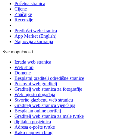
Početna stranica
Cijene
Značajke
Recenzije
Predlošci web stranica
App Market
(English)
Najnovija ažuriranja
Sve mogućnosti
Izrada web stranica
Web shop
Domene
Besplatni graditelj odredišne stranice
Poslovni web graditelj
Graditelj web stranica za fotografije
Web mjesto događaja
Stvorite glazbenu web stranicu
Graditelj web stranica vjenčanja
Besplatan online portfelj
Graditelj web stranica za male tvrtke
digitalna posjetnica
Adresa e-pošte tvrtke
Kako napraviti blog