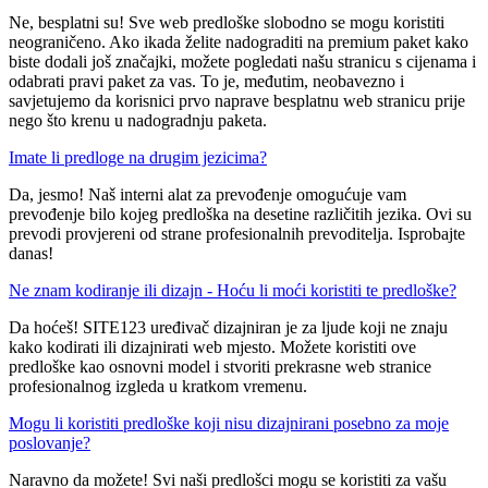
Ne, besplatni su! Sve web predloške slobodno se mogu koristiti
neograničeno. Ako ikada želite nadograditi na premium paket kako
biste dodali još značajki, možete pogledati našu stranicu s cijenama i
odabrati pravi paket za vas. To je, međutim, neobavezno i
savjetujemo da korisnici prvo naprave besplatnu web stranicu prije
nego što krenu u nadogradnju paketa.
Imate li predloge na drugim jezicima?
Da, jesmo! Naš interni alat za prevođenje omogućuje vam
prevođenje bilo kojeg predloška na desetine različitih jezika. Ovi su
prevodi provjereni od strane profesionalnih prevoditelja. Isprobajte
danas!
Ne znam kodiranje ili dizajn - Hoću li moći koristiti te predloške?
Da hoćeš! SITE123 uređivač dizajniran je za ljude koji ne znaju
kako kodirati ili dizajnirati web mjesto. Možete koristiti ove
predloške kao osnovni model i stvoriti prekrasne web stranice
profesionalnog izgleda u kratkom vremenu.
Mogu li koristiti predloške koji nisu dizajnirani posebno za moje
poslovanje?
Naravno da možete! Svi naši predlošci mogu se koristiti za vašu