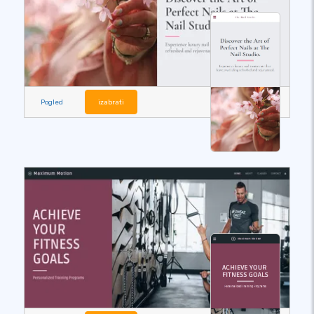
Pogled
izabrati