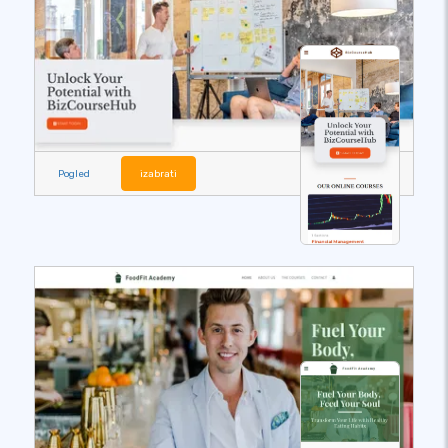
Pogled
izabrati