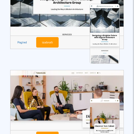
Pogled
izabrati