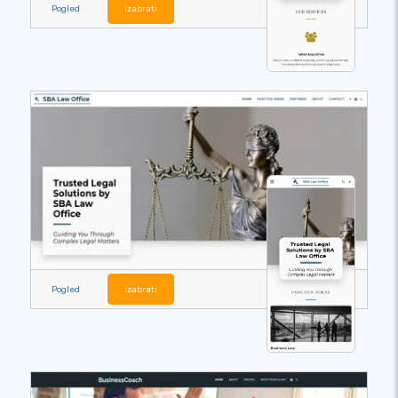
Pogled
izabrati
Pogled
izabrati