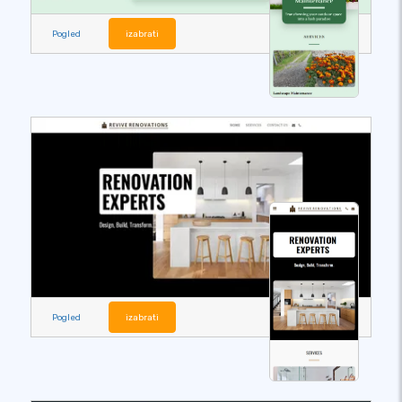
Pogled
izabrati
Pogled
izabrati