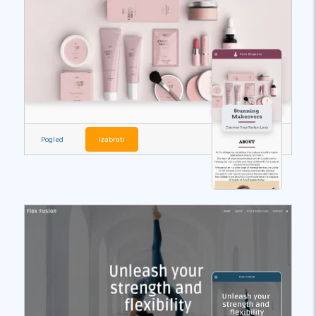
Pogled
izabrati