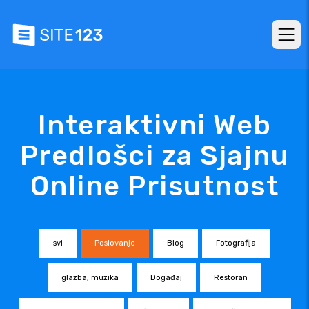
Interaktivni Web
Predlošci za Sjajnu
Online Prisutnost
svi
Poslovanje
Blog
Fotografija
glazba, muzika
Događaj
Restoran