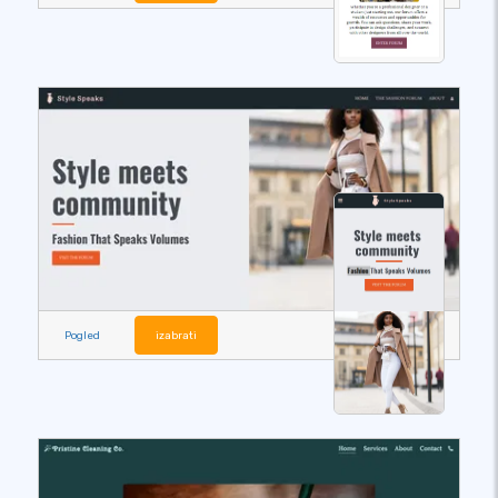
Pogled
izabrati