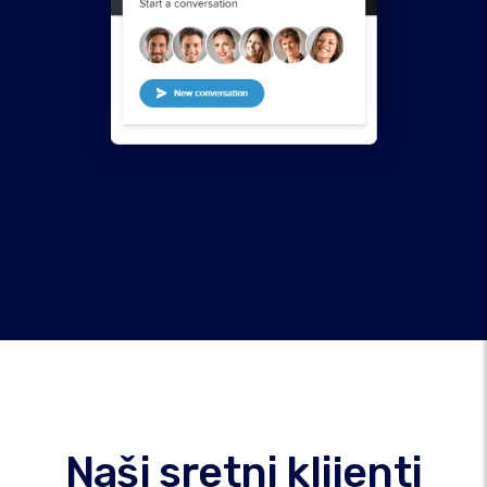
Naši sretni klijenti