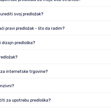
urediti svoj predložak?
ći pravi predložak - što da radim?
i dizajn predloška?
predložak?
e za internetske trgovine?
onzivni?
titi za upotrebu predloška?