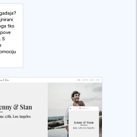
ogađaja?
jnirani
koga tko
tipove
. S
e
romociju