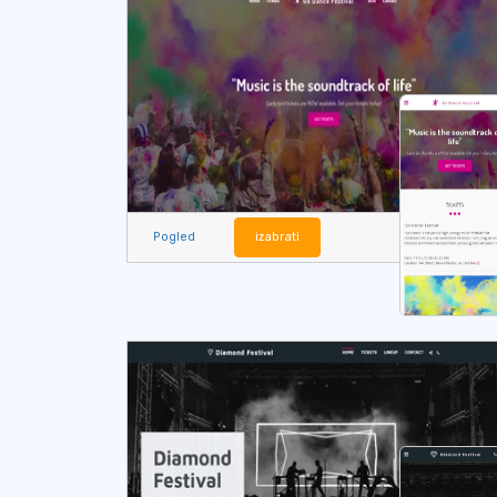
Pogled
izabrati