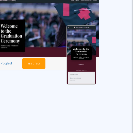
Pogled
izabrati