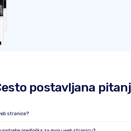
esto postavljana pitan
web stranice?
 upotrebe predloška za moju web stranicu?