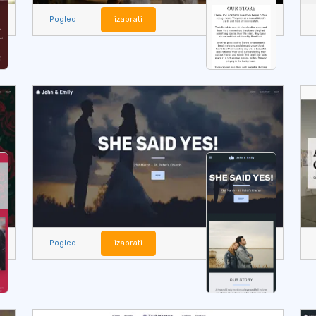
Pogled
izabrati
Pogled
izabrati