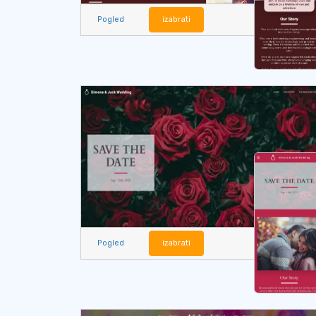
Pogled
izabrati
Pogled
izabrati