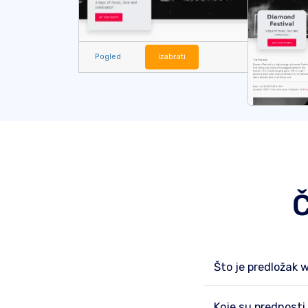
Pogled
izabrati
Č
Što je predložak 
Koje su prednosti