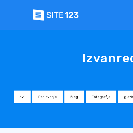
Izvanre
svi
Poslovanje
Blog
Fotografija
glazb