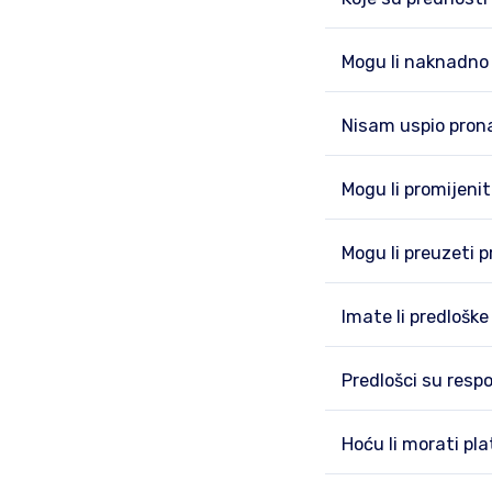
Mogu li naknadno 
Nisam uspio prona
Mogu li promijenit
Mogu li preuzeti 
Imate li predlošk
Predlošci su resp
Hoću li morati pla