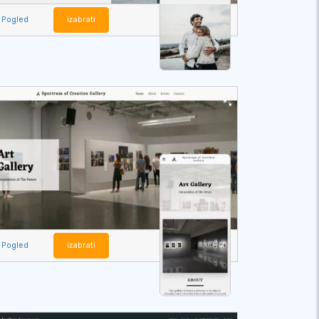
Pogled
izabrati
Pogled
izabrati