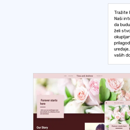
Tražite
Naši in
da budu 
želi stv
okupljan
prilago
uređaje,
vaših d