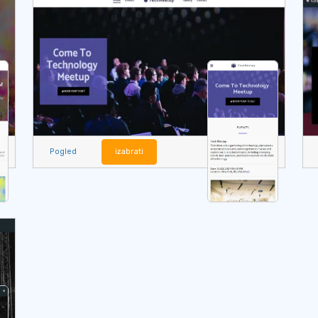
Pogled
izabrati