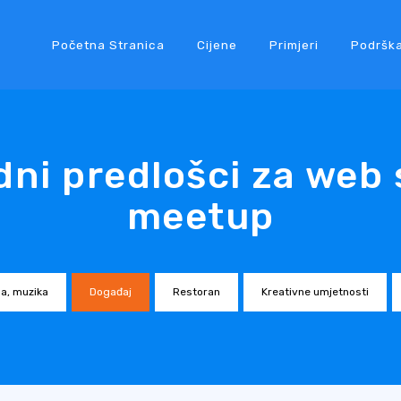
Početna Stranica
Cijene
Primjeri
Podršk
dni predlošci za web 
meetup
a, muzika
Događaj
Restoran
Kreativne umjetnosti