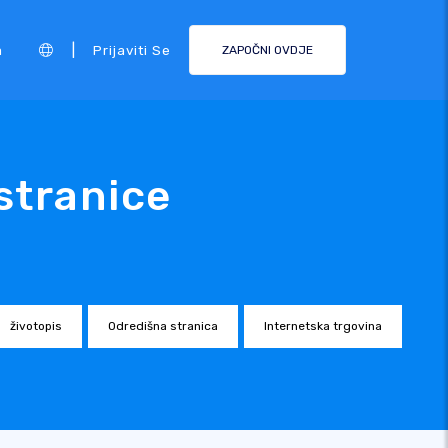
|
a
Prijaviti Se
ZAPOČNI OVDJE
stranice
životopis
Odredišna stranica
Internetska trgovina