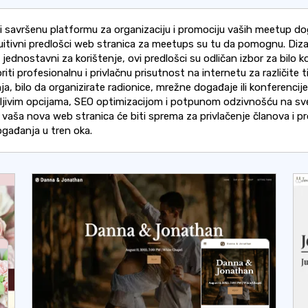
 li savršenu platformu za organizaciju i promociju vaših meetup d
tuitivni predlošci web stranica za meetups su tu da pomognu. Diza
jednostavni za korištenje, ovi predlošci su odličan izbor za bilo 
oriti profesionalnu i privlačnu prisutnost na internetu za različite 
ja, bilo da organizirate radionice, mrežne događaje ili konferencije
dljivim opcijama, SEO optimizacijom i potpunom odzivnošću na sv
 vaša nova web stranica će biti sprema za privlačenje članova i p
ogađanja u tren oka.