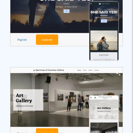
Pogled
izabrati