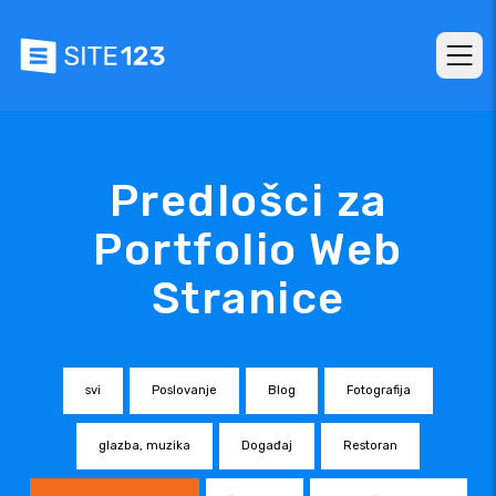
Predlošci za
Portfolio Web
Stranice
svi
Poslovanje
Blog
Fotografija
glazba, muzika
Događaj
Restoran