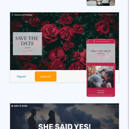
Pogled
izabrati