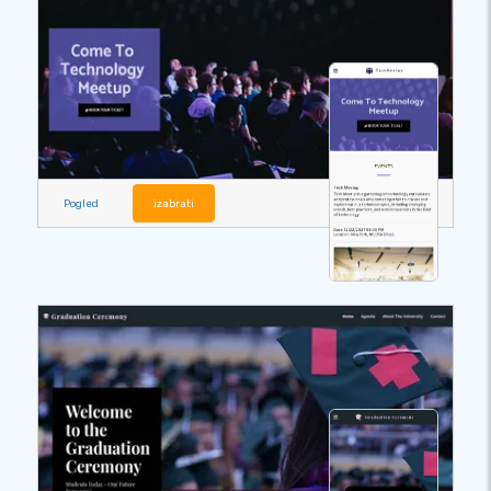
Pogled
izabrati