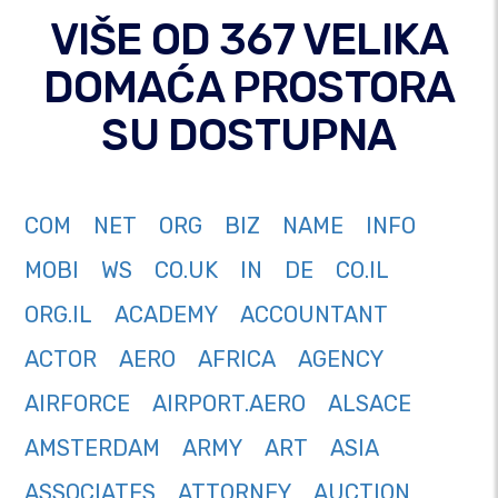
VIŠE OD 367 VELIKA
DOMAĆA PROSTORA
SU DOSTUPNA
COM
NET
ORG
BIZ
NAME
INFO
MOBI
WS
CO.UK
IN
DE
CO.IL
ORG.IL
ACADEMY
ACCOUNTANT
ACTOR
AERO
AFRICA
AGENCY
AIRFORCE
AIRPORT.AERO
ALSACE
AMSTERDAM
ARMY
ART
ASIA
ASSOCIATES
ATTORNEY
AUCTION