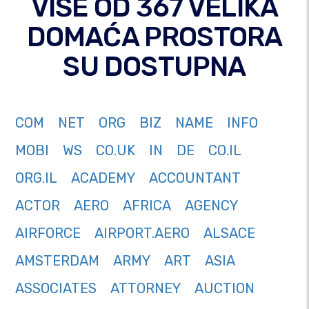
VIŠE OD 367 VELIKA
DOMAĆA PROSTORA
SU DOSTUPNA
COM
NET
ORG
BIZ
NAME
INFO
MOBI
WS
CO.UK
IN
DE
CO.IL
ORG.IL
ACADEMY
ACCOUNTANT
ACTOR
AERO
AFRICA
AGENCY
AIRFORCE
AIRPORT.AERO
ALSACE
AMSTERDAM
ARMY
ART
ASIA
ASSOCIATES
ATTORNEY
AUCTION