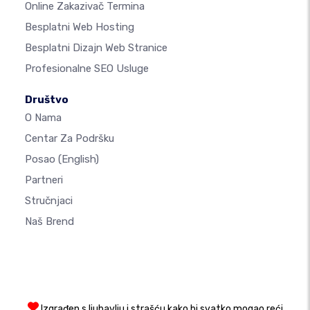
Online Zakazivač Termina
Besplatni Web Hosting
Besplatni Dizajn Web Stranice
Profesionalne SEO Usluge
Društvo
O Nama
Centar Za Podršku
Posao
(English)
Partneri
Stručnjaci
Naš Brend
Izgrađen s ljubavlju i strašću kako bi svatko mogao reći