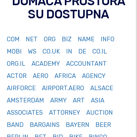
DOMAĆA PROSTORA
SU DOSTUPNA
COM
NET
ORG
BIZ
NAME
INFO
MOBI
WS
CO.UK
IN
DE
CO.IL
ORG.IL
ACADEMY
ACCOUNTANT
ACTOR
AERO
AFRICA
AGENCY
AIRFORCE
AIRPORT.AERO
ALSACE
AMSTERDAM
ARMY
ART
ASIA
ASSOCIATES
ATTORNEY
AUCTION
BAND
BARGAINS
BAYERN
BEER