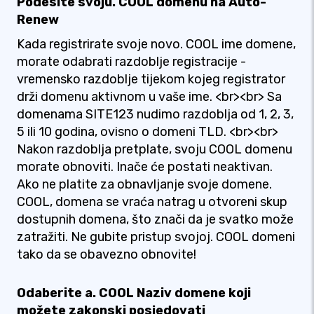
Podesite svoju. COOL domenu na Auto-
Renew
Kada registrirate svoje novo. COOL ime domene,
morate odabrati razdoblje registracije -
vremensko razdoblje tijekom kojeg registrator
drži domenu aktivnom u vaše ime. <br><br> Sa
domenama SITE123 nudimo razdoblja od 1, 2, 3,
5 ili 10 godina, ovisno o domeni TLD. <br><br>
Nakon razdoblja pretplate, svoju COOL domenu
morate obnoviti. Inače će postati neaktivan.
Ako ne platite za obnavljanje svoje domene.
COOL, domena se vraća natrag u otvoreni skup
dostupnih domena, što znači da je svatko može
zatražiti. Ne gubite pristup svojoj. COOL domeni
tako da se obavezno obnovite!
Odaberite a. COOL Naziv domene koji
možete zakonski posjedovati