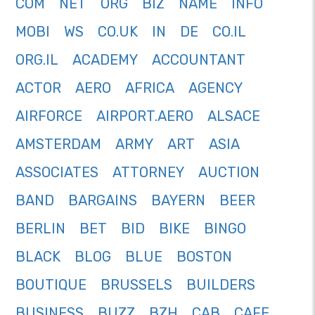
COM
NET
ORG
BIZ
NAME
INFO
MOBI
WS
CO.UK
IN
DE
CO.IL
ORG.IL
ACADEMY
ACCOUNTANT
ACTOR
AERO
AFRICA
AGENCY
AIRFORCE
AIRPORT.AERO
ALSACE
AMSTERDAM
ARMY
ART
ASIA
ASSOCIATES
ATTORNEY
AUCTION
BAND
BARGAINS
BAYERN
BEER
BERLIN
BET
BID
BIKE
BINGO
BLACK
BLOG
BLUE
BOSTON
BOUTIQUE
BRUSSELS
BUILDERS
BUSINESS
BUZZ
BZH
CAB
CAFE