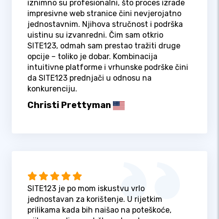
iznimno su profesionalni, što proces izrade
impresivne web stranice čini nevjerojatno
jednostavnim. Njihova stručnost i podrška
uistinu su izvanredni. Čim sam otkrio
SITE123, odmah sam prestao tražiti druge
opcije – toliko je dobar. Kombinacija
intuitivne platforme i vrhunske podrške čini
da SITE123 prednjači u odnosu na
konkurenciju.
Christi Prettyman
SITE123 je po mom iskustvu vrlo
jednostavan za korištenje. U rijetkim
prilikama kada bih naišao na poteškoće,