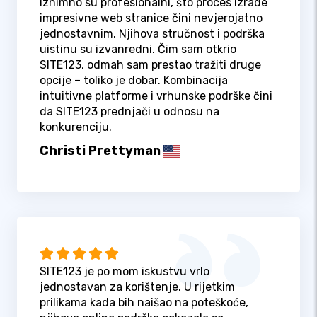
iznimno su profesionalni, što proces izrade
impresivne web stranice čini nevjerojatno
jednostavnim. Njihova stručnost i podrška
uistinu su izvanredni. Čim sam otkrio
SITE123, odmah sam prestao tražiti druge
opcije – toliko je dobar. Kombinacija
intuitivne platforme i vrhunske podrške čini
da SITE123 prednjači u odnosu na
konkurenciju.
Christi Prettyman
SITE123 je po mom iskustvu vrlo
jednostavan za korištenje. U rijetkim
prilikama kada bih naišao na poteškoće,