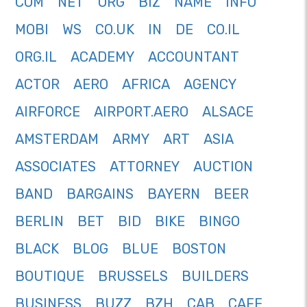
COM
NET
ORG
BIZ
NAME
INFO
MOBI
WS
CO.UK
IN
DE
CO.IL
ORG.IL
ACADEMY
ACCOUNTANT
ACTOR
AERO
AFRICA
AGENCY
AIRFORCE
AIRPORT.AERO
ALSACE
AMSTERDAM
ARMY
ART
ASIA
ASSOCIATES
ATTORNEY
AUCTION
BAND
BARGAINS
BAYERN
BEER
BERLIN
BET
BID
BIKE
BINGO
BLACK
BLOG
BLUE
BOSTON
BOUTIQUE
BRUSSELS
BUILDERS
BUSINESS
BUZZ
BZH
CAB
CAFE