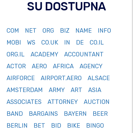
SU DOSTUPNA
COM
NET
ORG
BIZ
NAME
INFO
MOBI
WS
CO.UK
IN
DE
CO.IL
ORG.IL
ACADEMY
ACCOUNTANT
ACTOR
AERO
AFRICA
AGENCY
AIRFORCE
AIRPORT.AERO
ALSACE
AMSTERDAM
ARMY
ART
ASIA
ASSOCIATES
ATTORNEY
AUCTION
BAND
BARGAINS
BAYERN
BEER
BERLIN
BET
BID
BIKE
BINGO