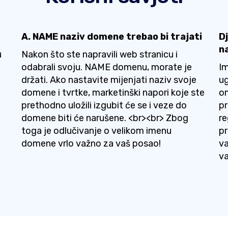
A. NAME naziv domene trebao bi trajati
Dj
n
u
Nakon što ste napravili web stranicu i
odabrali svoju. NAME domenu, morate je
Im
držati. Ako nastavite mijenjati naziv svoje
ug
domene i tvrtke, marketinški napori koje ste
om
prethodno uložili izgubit će se i veze do
pr
domene biti će narušene. <br><br> Zbog
re
toga je odlučivanje o velikom imenu
pr
domene vrlo važno za vaš posao!
va
v