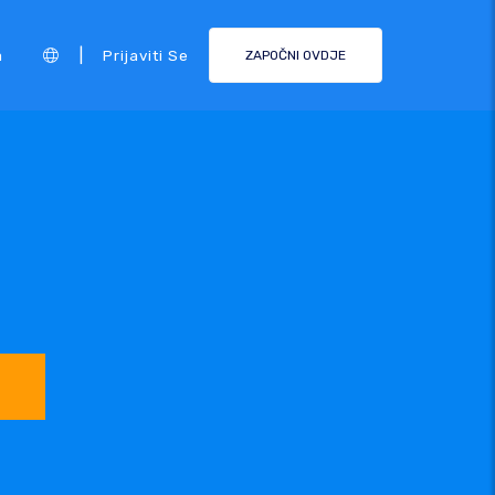
|
a
Prijaviti Se
ZAPOČNI OVDJE