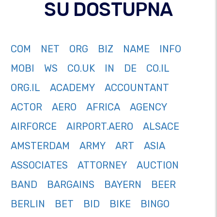
SU DOSTUPNA
COM
NET
ORG
BIZ
NAME
INFO
MOBI
WS
CO.UK
IN
DE
CO.IL
ORG.IL
ACADEMY
ACCOUNTANT
ACTOR
AERO
AFRICA
AGENCY
AIRFORCE
AIRPORT.AERO
ALSACE
AMSTERDAM
ARMY
ART
ASIA
ASSOCIATES
ATTORNEY
AUCTION
BAND
BARGAINS
BAYERN
BEER
BERLIN
BET
BID
BIKE
BINGO