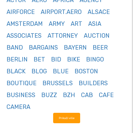
ACTOR
AERO
AFRICA
AGENCY
AIRFORCE
AIRPORT.AERO
ALSACE
AMSTERDAM
ARMY
ART
ASIA
ASSOCIATES
ATTORNEY
AUCTION
BAND
BARGAINS
BAYERN
BEER
BERLIN
BET
BID
BIKE
BINGO
BLACK
BLOG
BLUE
BOSTON
BOUTIQUE
BRUSSELS
BUILDERS
BUSINESS
BUZZ
BZH
CAB
CAFE
CAMERA
Prikaži više