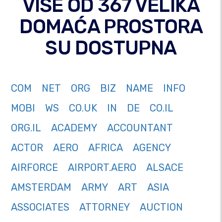
VIŠE OD 367 VELIKA
DOMAĆA PROSTORA
SU DOSTUPNA
COM
NET
ORG
BIZ
NAME
INFO
MOBI
WS
CO.UK
IN
DE
CO.IL
ORG.IL
ACADEMY
ACCOUNTANT
ACTOR
AERO
AFRICA
AGENCY
AIRFORCE
AIRPORT.AERO
ALSACE
AMSTERDAM
ARMY
ART
ASIA
ASSOCIATES
ATTORNEY
AUCTION