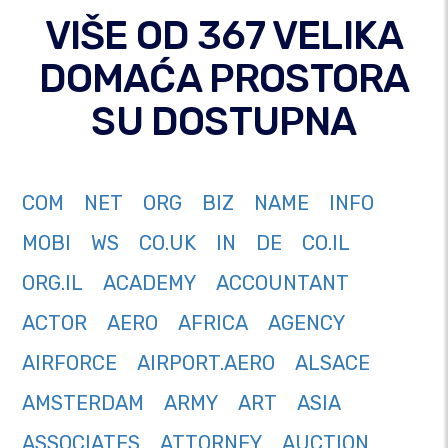
VIŠE OD 367 VELIKA
DOMAĆA PROSTORA
SU DOSTUPNA
COM
NET
ORG
BIZ
NAME
INFO
MOBI
WS
CO.UK
IN
DE
CO.IL
ORG.IL
ACADEMY
ACCOUNTANT
ACTOR
AERO
AFRICA
AGENCY
AIRFORCE
AIRPORT.AERO
ALSACE
AMSTERDAM
ARMY
ART
ASIA
ASSOCIATES
ATTORNEY
AUCTION